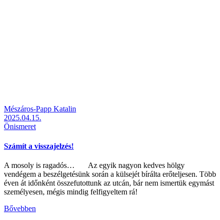
Mészáros-Papp Katalin
2025.04.15.
Önismeret
Számít a visszajelzés!
A mosoly is ragadós… Az egyik nagyon kedves hölgy
vendégem a beszélgetésünk során a külsejét bírálta erőteljesen. Több
éven át időnként összefutottunk az utcán, bár nem ismertük egymást
személyesen, mégis mindig felfigyeltem rá!
Bővebben