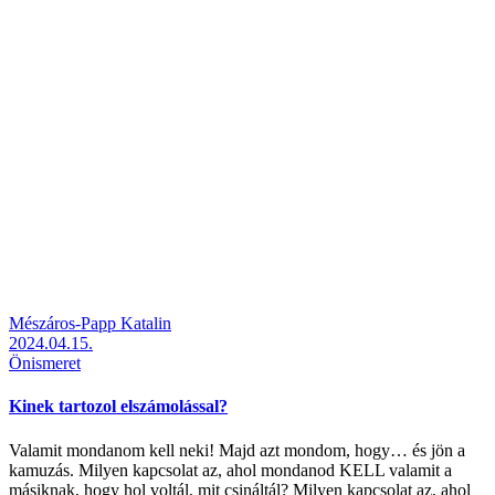
Mészáros-Papp Katalin
2024.04.15.
Önismeret
Kinek tartozol elszámolással?
Valamit mondanom kell neki! Majd azt mondom, hogy… és jön a
kamuzás. Milyen kapcsolat az, ahol mondanod KELL valamit a
másiknak, hogy hol voltál, mit csináltál? Milyen kapcsolat az, ahol