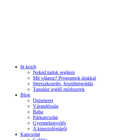
Itt kezdj
Neked tudok segíteni
Mit válassz? Programok árakkal
Stresszkezelés, feszültségoldás
Tanulást segítő módszerek
Blog
Önismeret
Várandósság
Baba
Párkapcsolat
Gyermeknevelés
A kineziológiáról
Kapcsolat
Galéria