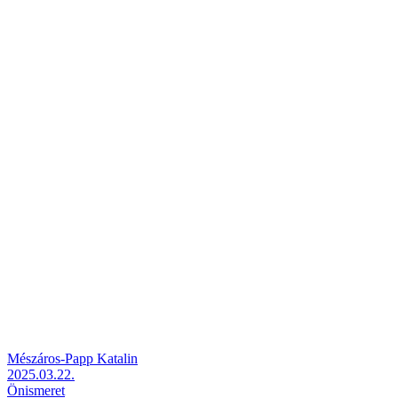
Mészáros-Papp Katalin
2025.03.22.
Önismeret