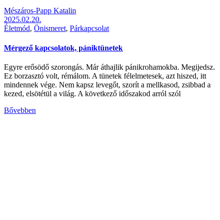
Mészáros-Papp Katalin
2025.02.20.
Életmód
,
Önismeret
,
Párkapcsolat
Mérgező kapcsolatok, pániktünetek
Egyre erősödő szorongás. Már áthajlik pánikrohamokba. Megijedsz.
Ez borzasztó volt, rémálom. A tünetek félelmetesek, azt hiszed, itt
mindennek vége. Nem kapsz levegőt, szorít a mellkasod, zsibbad a
kezed, elsötétül a világ. A következő időszakod arról szól
Bővebben