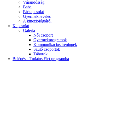
Várandósság
Baba
Párkapcsolat
Gyermeknevelés
A kineziológiáról
Kapcsolat
Galéria
Női csoport
Gyermekprogramok
Kommunikációs tréningek
Szülő csoportok
Táborok
Belépés a Tudatos Élet programba