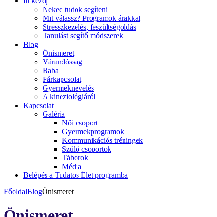
Itt kezdj
Neked tudok segíteni
Mit válassz? Programok árakkal
Stresszkezelés, feszültségoldás
Tanulást segítő módszerek
Blog
Önismeret
Várandósság
Baba
Párkapcsolat
Gyermeknevelés
A kineziológiáról
Kapcsolat
Galéria
Női csoport
Gyermekprogramok
Kommunikációs tréningek
Szülő csoportok
Táborok
Média
Belépés a Tudatos Élet programba
Főoldal
Blog
Önismeret
Önismeret