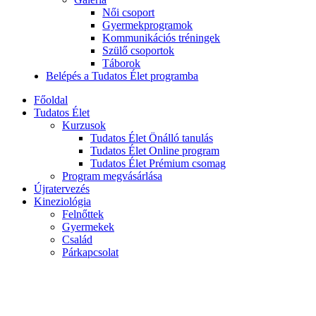
Női csoport
Gyermekprogramok
Kommunikációs tréningek
Szülő csoportok
Táborok
Belépés a Tudatos Élet programba
Főoldal
Tudatos Élet
Kurzusok
Tudatos Élet Önálló tanulás
Tudatos Élet Online program
Tudatos Élet Prémium csomag
Program megvásárlása
Újratervezés
Kineziológia
Felnőttek
Gyermekek
Család
Párkapcsolat