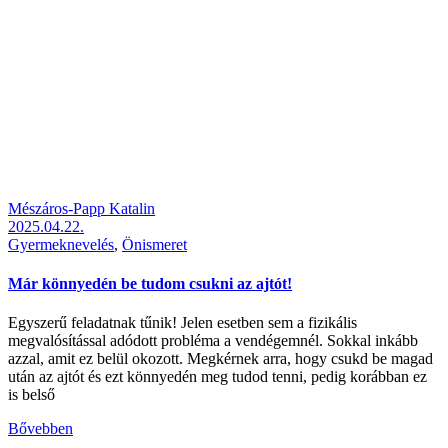
Mészáros-Papp Katalin
2025.04.22.
Gyermeknevelés
,
Önismeret
Már könnyedén be tudom csukni az ajtót!
Egyszerű feladatnak tűnik! Jelen esetben sem a fizikális
megvalósítással adódott probléma a vendégemnél. Sokkal inkább
azzal, amit ez belül okozott. Megkérnek arra, hogy csukd be magad
után az ajtót és ezt könnyedén meg tudod tenni, pedig korábban ez
is belső
Bővebben