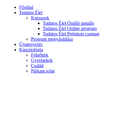
Főoldal
Tudatos Élet
Kurzusok
Tudatos Élet Önálló tanulás
Tudatos Élet Online program
Tudatos Élet Prémium csomag
Program megvásárlása
Újratervezés
Kineziológia
Felnőttek
Gyermekek
Család
Párkapcsolat