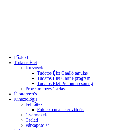
Főoldal
Tudatos Élet
Kurzusok
Tudatos Élet Önálló tanulás
Tudatos Élet Online program
Tudatos Élet Prémium csomag
Program megvásárlása
Újratervezés
Kineziológia
Felnőttek
Fókuszban a siker videók
Gyermekek
Család
Párkapcsolat