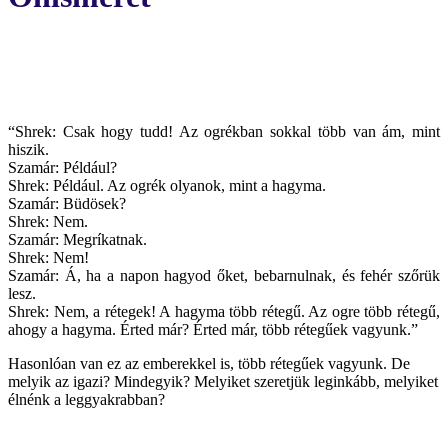
“Shrek: Csak hogy tudd! Az ogrékban sokkal több van ám, mint
hiszik.
Szamár: Például?
Shrek: Például. Az ogrék olyanok, mint a hagyma.
Szamár: Büdösek?
Shrek: Nem.
Szamár: Megríkatnak.
Shrek: Nem!
Szamár: Á, ha a napon hagyod őket, bebarnulnak, és fehér szőrük
lesz.
Shrek: Nem, a rétegek! A hagyma több rétegű. Az ogre több rétegű,
ahogy a hagyma. Érted már? Érted már, több rétegűek vagyunk.”
Hasonlóan van ez az emberekkel is, több rétegűek vagyunk. De
melyik az igazi? Mindegyik? Melyiket szeretjük leginkább, melyiket
élnénk a leggyakrabban?