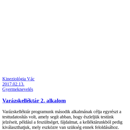
Kineziológia Vác
2017.02.13.
Gyermeknevelés
Varázskelléktár 2. alkalom
Varázskelléktár programunk második alkalmának célja egyrészt a
testtudatosítás volt, amely segít abban, hogy észleljük testünk
jelzéseit, például a feszültséget, fájdalmat, a kelléktárunkból pedig
kiválaszthatjuk, mely eszközre van szükség ennek feloldásához.