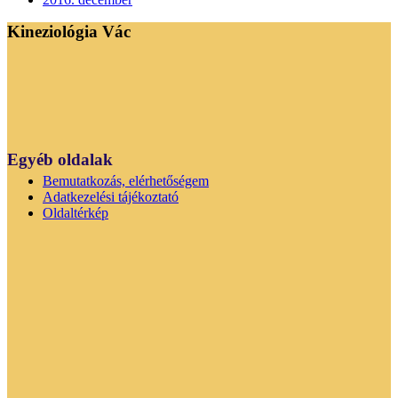
Kineziológia Vác
Egyéb oldalak
Bemutatkozás, elérhetőségem
Adatkezelési tájékoztató
Oldaltérkép