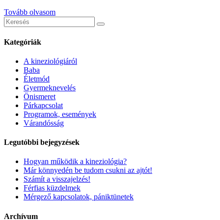
Tovább olvasom
Keresés
erre:
Kategóriák
A kineziológiáról
Baba
Életmód
Gyermeknevelés
Önismeret
Párkapcsolat
Programok, események
Várandósság
Legutóbbi bejegyzések
Hogyan működik a kineziológia?
Már könnyedén be tudom csukni az ajtót!
Számít a visszajelzés!
Férfias küzdelmek
Mérgező kapcsolatok, pániktünetek
Archívum