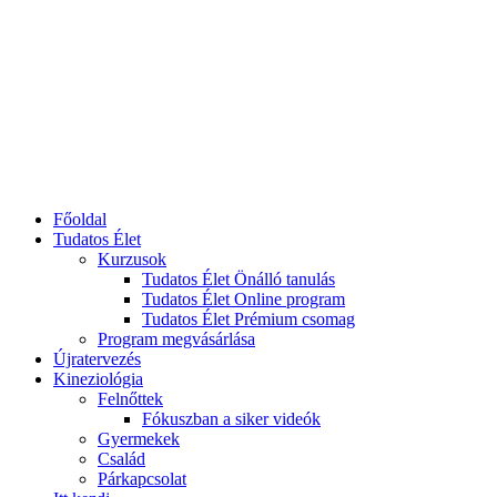
Főoldal
Tudatos Élet
Kurzusok
Tudatos Élet Önálló tanulás
Tudatos Élet Online program
Tudatos Élet Prémium csomag
Program megvásárlása
Újratervezés
Kineziológia
Felnőttek
Fókuszban a siker videók
Gyermekek
Család
Párkapcsolat