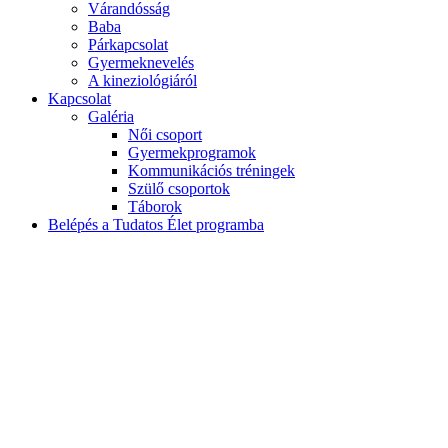
Várandósság
Baba
Párkapcsolat
Gyermeknevelés
A kineziológiáról
Kapcsolat
Galéria
Női csoport
Gyermekprogramok
Kommunikációs tréningek
Szülő csoportok
Táborok
Belépés a Tudatos Élet programba