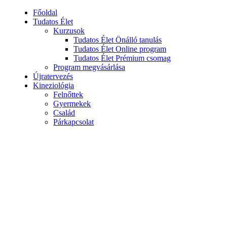
Főoldal
Tudatos Élet
Kurzusok
Tudatos Élet Önálló tanulás
Tudatos Élet Online program
Tudatos Élet Prémium csomag
Program megvásárlása
Újratervezés
Kineziológia
Felnőttek
Gyermekek
Család
Párkapcsolat