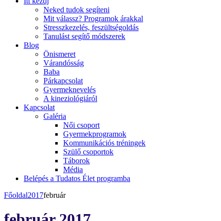
Itt kezdj
Neked tudok segíteni
Mit válassz? Programok árakkal
Stresszkezelés, feszültségoldás
Tanulást segítő módszerek
Blog
Önismeret
Várandósság
Baba
Párkapcsolat
Gyermeknevelés
A kineziológiáról
Kapcsolat
Galéria
Női csoport
Gyermekprogramok
Kommunikációs tréningek
Szülő csoportok
Táborok
Média
Belépés a Tudatos Élet programba
Főoldal
2017
február
február 2017