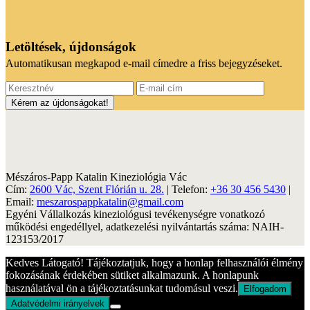
Letöltések, újdonságok
Automatikusan megkapod e-mail címedre a friss bejegyzéseket.
Mészáros-Papp Katalin Kineziológia Vác
Cím:
2600 Vác, Szent Flórián u. 28.
| Telefon:
+36 30 456 5430
|
Email:
meszarospappkatalin@gmail.com
Egyéni Vállalkozás kineziológusi tevékenységre vonatkozó
működési engedéllyel, adatkezelési nyilvántartás száma: NAIH-
123153/2017
Kedves Látogató! Tájékoztatjuk, hogy a honlap felhasználói élmény
fokozásának érdekében sütiket alkalmazunk. A honlapunk
használatával ön a tájékoztatásunkat tudomásul veszi.
Elfogadom
Adatvédelmi irányelvek