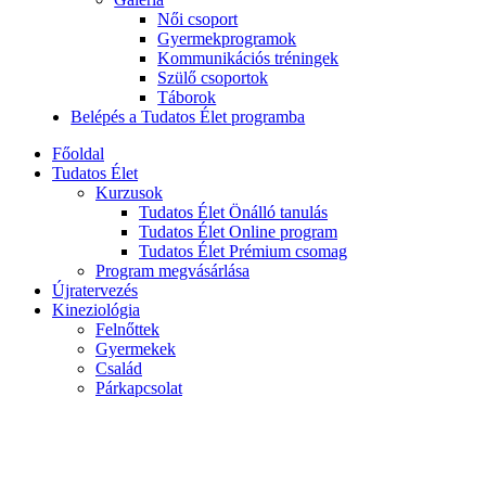
Női csoport
Gyermekprogramok
Kommunikációs tréningek
Szülő csoportok
Táborok
Belépés a Tudatos Élet programba
Főoldal
Tudatos Élet
Kurzusok
Tudatos Élet Önálló tanulás
Tudatos Élet Online program
Tudatos Élet Prémium csomag
Program megvásárlása
Újratervezés
Kineziológia
Felnőttek
Gyermekek
Család
Párkapcsolat