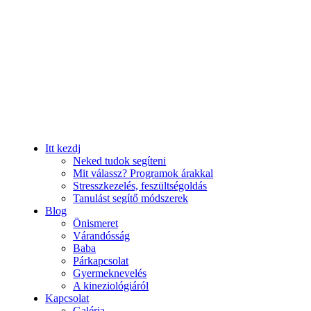
Itt kezdj
Neked tudok segíteni
Mit válassz? Programok árakkal
Stresszkezelés, feszültségoldás
Tanulást segítő módszerek
Blog
Önismeret
Várandósság
Baba
Párkapcsolat
Gyermeknevelés
A kineziológiáról
Kapcsolat
Galéria