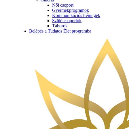
Női csoport
Gyermekprogramok
Kommunikációs tréningek
Szülő csoportok
Táborok
Belépés a Tudatos Élet programba