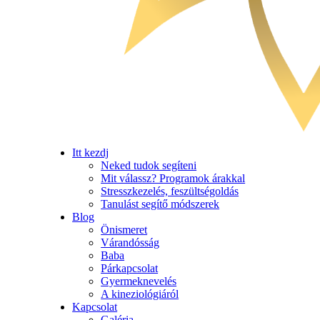
Itt kezdj
Neked tudok segíteni
Mit válassz? Programok árakkal
Stresszkezelés, feszültségoldás
Tanulást segítő módszerek
Blog
Önismeret
Várandósság
Baba
Párkapcsolat
Gyermeknevelés
A kineziológiáról
Kapcsolat
Galéria