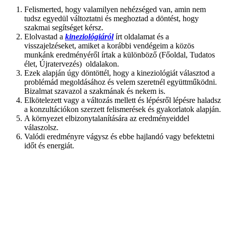
Felismerted, hogy valamilyen nehézséged van, amin nem
tudsz egyedül változtatni és meghoztad a döntést, hogy
szakmai segítséget kérsz.
Elolvastad a
kineziológiáról
írt oldalamat és a
visszajelzéseket, amiket a korábbi vendégeim a közös
munkánk eredményéről írtak a különböző (Főoldal, Tudatos
élet, Újratervezés) oldalakon.
Ezek alapján úgy döntöttél, hogy a kineziológiát választod a
problémád megoldásához és velem szeretnél együttműködni.
Bizalmat szavazol a szakmának és nekem is.
Elkötelezett vagy a változás mellett és lépésről lépésre haladsz
a konzultációkon szerzett felismerések és gyakorlatok alapján.
A környezet elbizonytalanítására az eredményeiddel
válaszolsz.
Valódi eredményre vágysz és ebbe hajlandó vagy befektetni
időt és energiát.