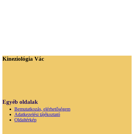
Kineziológia Vác
Egyéb oldalak
Bemutatkozás, elérhetőségem
Adatkezelési tájékoztató
Oldaltérkép