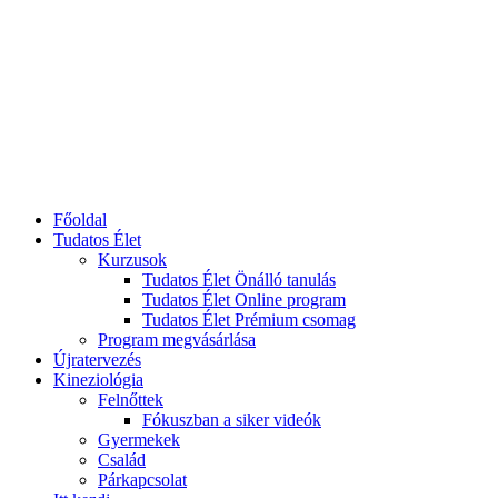
Főoldal
Tudatos Élet
Kurzusok
Tudatos Élet Önálló tanulás
Tudatos Élet Online program
Tudatos Élet Prémium csomag
Program megvásárlása
Újratervezés
Kineziológia
Felnőttek
Fókuszban a siker videók
Gyermekek
Család
Párkapcsolat