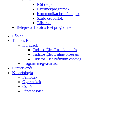
Női csoport
Gyermekprogramok
Kommunikációs tréningek
Szülő csoportok
Táborok
Belépés a Tudatos Élet programba
Főoldal
Tudatos Élet
Kurzusok
Tudatos Élet Önálló tanulás
Tudatos Élet Online program
Tudatos Élet Prémium csomag
Program megvásárlása
Újratervezés
Kineziológia
Felnőttek
Gyermekek
Család
Párkapcsolat