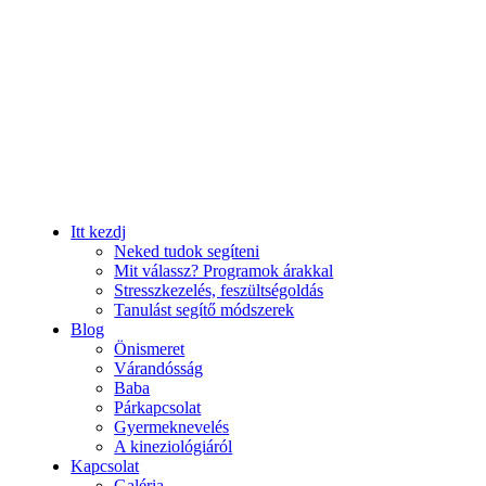
Itt kezdj
Neked tudok segíteni
Mit válassz? Programok árakkal
Stresszkezelés, feszültségoldás
Tanulást segítő módszerek
Blog
Önismeret
Várandósság
Baba
Párkapcsolat
Gyermeknevelés
A kineziológiáról
Kapcsolat
Galéria