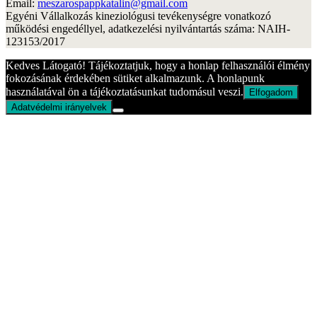
Email:
meszarospappkatalin@gmail.com
Egyéni Vállalkozás kineziológusi tevékenységre vonatkozó
működési engedéllyel, adatkezelési nyilvántartás száma: NAIH-
123153/2017
Kedves Látogató! Tájékoztatjuk, hogy a honlap felhasználói élmény
fokozásának érdekében sütiket alkalmazunk. A honlapunk
használatával ön a tájékoztatásunkat tudomásul veszi.
Elfogadom
Adatvédelmi irányelvek