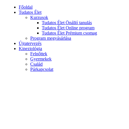
Főoldal
Tudatos Élet
Kurzusok
Tudatos Élet Önálló tanulás
Tudatos Élet Online program
Tudatos Élet Prémium csomag
Program megvásárlása
Újratervezés
Kineziológia
Felnőttek
Gyermekek
Család
Párkapcsolat