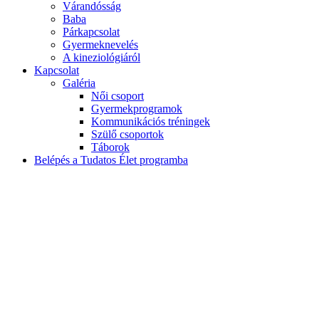
Várandósság
Baba
Párkapcsolat
Gyermeknevelés
A kineziológiáról
Kapcsolat
Galéria
Női csoport
Gyermekprogramok
Kommunikációs tréningek
Szülő csoportok
Táborok
Belépés a Tudatos Élet programba