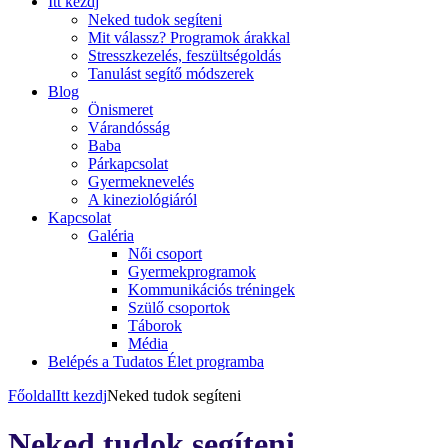
Itt kezdj
Neked tudok segíteni
Mit válassz? Programok árakkal
Stresszkezelés, feszültségoldás
Tanulást segítő módszerek
Blog
Önismeret
Várandósság
Baba
Párkapcsolat
Gyermeknevelés
A kineziológiáról
Kapcsolat
Galéria
Női csoport
Gyermekprogramok
Kommunikációs tréningek
Szülő csoportok
Táborok
Média
Belépés a Tudatos Élet programba
Főoldal
Itt kezdj
Neked tudok segíteni
Neked tudok segíteni