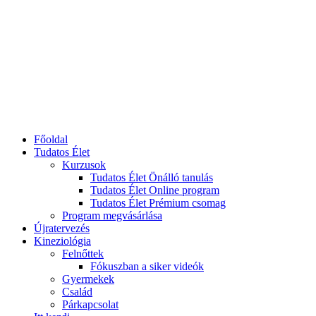
Főoldal
Tudatos Élet
Kurzusok
Tudatos Élet Önálló tanulás
Tudatos Élet Online program
Tudatos Élet Prémium csomag
Program megvásárlása
Újratervezés
Kineziológia
Felnőttek
Fókuszban a siker videók
Gyermekek
Család
Párkapcsolat