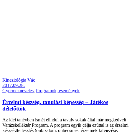
Kineziológia Vác
2017.09.28.
Gyermeknevelés
,
Programok, események
Érzelmi készség, tanulási képesség – Játékos
délelőttök
Az idei tanévben ismét elindul a tavaly sokak által már megkedvelt
Varázskelléktár Program. A program egyik célja ezúttal is az érzelmi
készségfejlesztés (önbizalom, önbecsülés, érzelmek kifejezése,