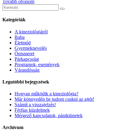
Tovább olvasom
Keresés
erre:
Kategóriák
A kineziológiáról
Baba
Életmód
Gyermeknevelés
Önismeret
Párkapcsolat
Programok, események
Várandósság
Legutóbbi bejegyzések
Hogyan működik a kineziológia?
Már könnyedén be tudom csukni az ajtót!
Számít a visszajelzés!
Férfias küzdelmek
Mérgező kapcsolatok, pániktünetek
Archívum