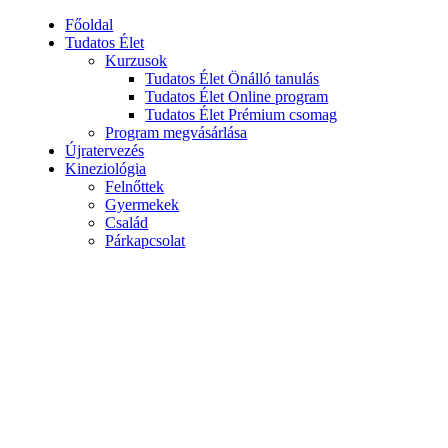
Főoldal
Tudatos Élet
Kurzusok
Tudatos Élet Önálló tanulás
Tudatos Élet Online program
Tudatos Élet Prémium csomag
Program megvásárlása
Újratervezés
Kineziológia
Felnőttek
Gyermekek
Család
Párkapcsolat