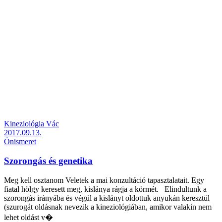
Kineziológia Vác
2017.09.13.
Önismeret
Szorongás és genetika
Meg kell osztanom Veletek a mai konzultáció tapasztalatait. Egy
fiatal hölgy keresett meg, kislánya rágja a körmét. Elindultunk a
szorongás irányába és végül a kislányt oldottuk anyukán keresztül
(szurogát oldásnak nevezik a kineziológiában, amikor valakin nem
lehet oldást v�