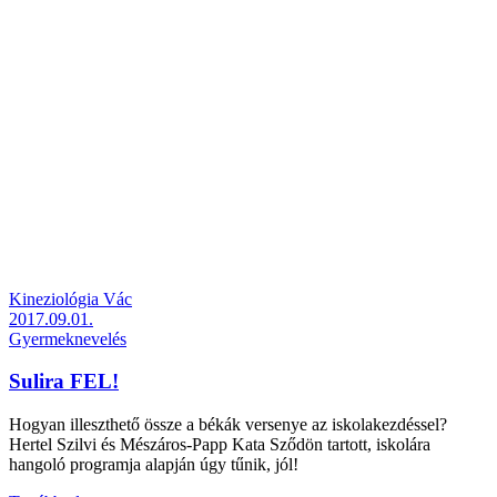
Kineziológia Vác
2017.09.01.
Gyermeknevelés
Sulira FEL!
Hogyan illeszthető össze a békák versenye az iskolakezdéssel?
Hertel Szilvi és Mészáros-Papp Kata Sződön tartott, iskolára
hangoló programja alapján úgy tűnik, jól!