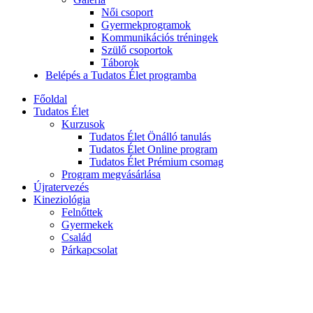
Női csoport
Gyermekprogramok
Kommunikációs tréningek
Szülő csoportok
Táborok
Belépés a Tudatos Élet programba
Főoldal
Tudatos Élet
Kurzusok
Tudatos Élet Önálló tanulás
Tudatos Élet Online program
Tudatos Élet Prémium csomag
Program megvásárlása
Újratervezés
Kineziológia
Felnőttek
Gyermekek
Család
Párkapcsolat