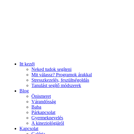
Itt kezdj
Neked tudok segíteni
Mit válassz? Programok árakkal
Stresszkezelés, feszültségoldás
Tanulást segítő módszerek
Blog
Önismeret
Várandósság
Baba
Párkapcsolat
Gyermeknevelés
A kineziológiáról
Kapcsolat
Galéria