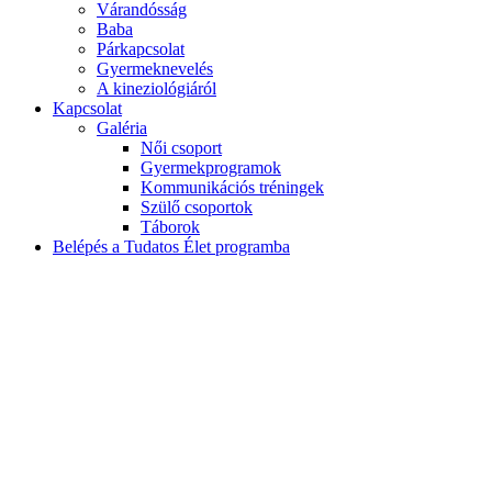
Várandósság
Baba
Párkapcsolat
Gyermeknevelés
A kineziológiáról
Kapcsolat
Galéria
Női csoport
Gyermekprogramok
Kommunikációs tréningek
Szülő csoportok
Táborok
Belépés a Tudatos Élet programba