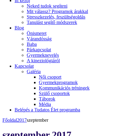
Itt kezdj
Neked tudok segíteni
Mit válassz? Programok árakkal
Stresszkezelés, feszültségoldás
Tanulást segítő módszerek
Blog
Önismeret
Várandósság
Baba
Párkapcsolat
Gyermeknevelés
A kineziológiáról
Kapcsolat
Galéria
Női csoport
Gyermekprogramok
Kommunikációs tréningek
Szülő csoportok
Táborok
Média
Belépés a Tudatos Élet programba
Főoldal
2017
szeptember
szeptember 2017