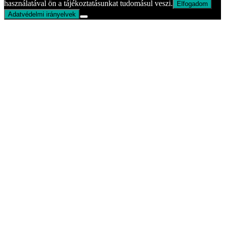
használatával ön a tájékoztatásunkat tudomásul veszi.
Elfogadom
Adatvédelmi irányelvek