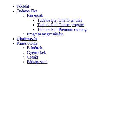
Főoldal
Tudatos Élet
Kurzusok
Tudatos Élet Önálló tanulás
Tudatos Élet Online program
Tudatos Élet Prémium csomag
Program megvásárlása
Újratervezés
Kineziológia
Felnőttek
Gyermekek
Család
Párkapcsolat