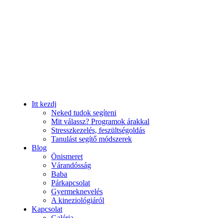
Itt kezdj
Neked tudok segíteni
Mit válassz? Programok árakkal
Stresszkezelés, feszültségoldás
Tanulást segítő módszerek
Blog
Önismeret
Várandósság
Baba
Párkapcsolat
Gyermeknevelés
A kineziológiáról
Kapcsolat
Galéria