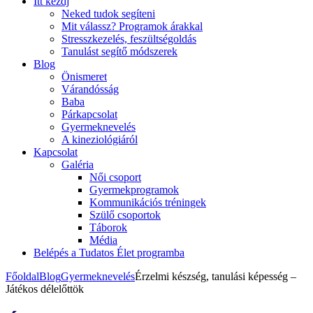
Itt kezdj
Neked tudok segíteni
Mit válassz? Programok árakkal
Stresszkezelés, feszültségoldás
Tanulást segítő módszerek
Blog
Önismeret
Várandósság
Baba
Párkapcsolat
Gyermeknevelés
A kineziológiáról
Kapcsolat
Galéria
Női csoport
Gyermekprogramok
Kommunikációs tréningek
Szülő csoportok
Táborok
Média
Belépés a Tudatos Élet programba
Főoldal
Blog
Gyermeknevelés
Érzelmi készség, tanulási képesség –
Játékos délelőttök