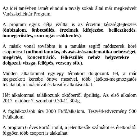
Az idei tanévben ismét elindul a tavaly sokak által már megkedvelt
Varázskelléktár Program.
A program egyik célja ezúttal is az érzelmi készségfejlesztés
(önbizalom, önbecsülés, érzelmek kifejezése, beilleszkedés,
önmegerősítés, szorongás csökkentés)
.
A másik vonal továbbra is a tanulást segítő módszerek köré
csoportosul (
otthoni tanulás,
olvasás-írás-matematika nehézségei,
megértés, koncentráció, felkészülés nehéz helyzetekre –
dolgozat, vizsga, fellépés, verseny stb.
).
Minden alkalommal egy-egy témakört dolgozunk fel, a már
megszokott keretbe öntve mesével, több játékos-megmozgatós
feladattal, relaxációval és kreatív alkotásokkal.
Hét alkalommal találkozunk októbertől áprilisig. Az első alkalom
2017. október 7. szombat 9.30-11.30-ig.
A foglalkozások ára 3000 Ft/fő/alkalom. Testvérkedvezmény 500
Ft/alkalom.
A program 6 éves kortól indul, a jelentkezők számától és életkorától
függően több csoport is alakulhat.