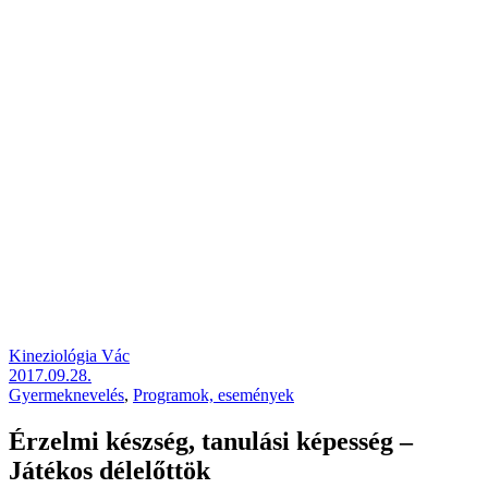
Kineziológia Vác
2017.09.28.
Gyermeknevelés
,
Programok, események
Érzelmi készség, tanulási képesség –
Játékos délelőttök