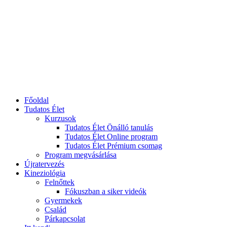
Főoldal
Tudatos Élet
Kurzusok
Tudatos Élet Önálló tanulás
Tudatos Élet Online program
Tudatos Élet Prémium csomag
Program megvásárlása
Újratervezés
Kineziológia
Felnőttek
Fókuszban a siker videók
Gyermekek
Család
Párkapcsolat