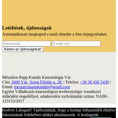
Letöltések, újdonságok
Automatikusan megkapod e-mail címedre a friss bejegyzéseket.
Mészáros-Papp Katalin Kineziológia Vác
Cím:
2600 Vác, Szent Flórián u. 28.
| Telefon:
+36 30 456 5430
|
Email:
meszarospappkatalin@gmail.com
Egyéni Vállalkozás kineziológusi tevékenységre vonatkozó
működési engedéllyel, adatkezelési nyilvántartás száma: NAIH-
123153/2017
Kedves Látogató! Tájékoztatjuk, hogy a honlap felhasználói élmény
fokozásának érdekében sütiket alkalmazunk. A honlapunk