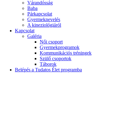
Várandósság
Baba
Párkapcsolat
Gyermeknevelés
A kineziológiáról
Kapcsolat
Galéria
Női csoport
Gyermekprogramok
Kommunikációs tréningek
Szülő csoportok
Táborok
Belépés a Tudatos Élet programba