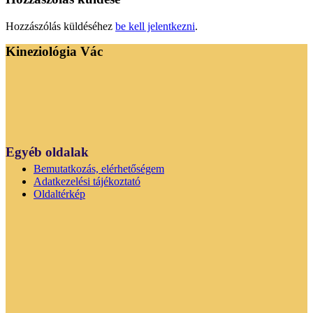
Hozzászólás küldéséhez
be kell jelentkezni
.
Kineziológia Vác
Egyéb oldalak
Bemutatkozás, elérhetőségem
Adatkezelési tájékoztató
Oldaltérkép