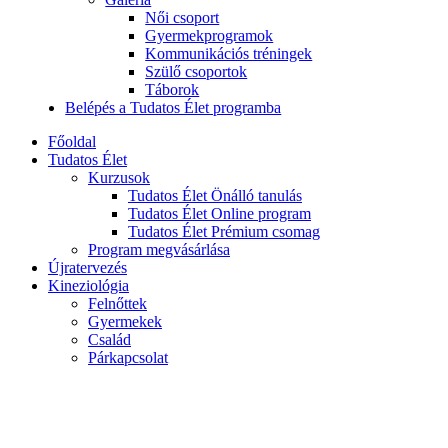
Női csoport
Gyermekprogramok
Kommunikációs tréningek
Szülő csoportok
Táborok
Belépés a Tudatos Élet programba
Főoldal
Tudatos Élet
Kurzusok
Tudatos Élet Önálló tanulás
Tudatos Élet Online program
Tudatos Élet Prémium csomag
Program megvásárlása
Újratervezés
Kineziológia
Felnőttek
Gyermekek
Család
Párkapcsolat