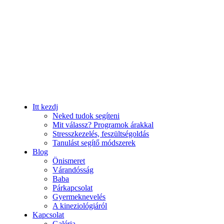
Itt kezdj
Neked tudok segíteni
Mit válassz? Programok árakkal
Stresszkezelés, feszültségoldás
Tanulást segítő módszerek
Blog
Önismeret
Várandósság
Baba
Párkapcsolat
Gyermeknevelés
A kineziológiáról
Kapcsolat
Galéria