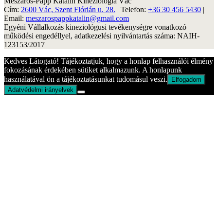
Mészáros-Papp Katalin Kineziológia Vác
Cím:
2600 Vác, Szent Flórián u. 28.
| Telefon:
+36 30 456 5430
|
Email:
meszarospappkatalin@gmail.com
Egyéni Vállalkozás kineziológusi tevékenységre vonatkozó
működési engedéllyel, adatkezelési nyilvántartás száma: NAIH-
123153/2017
Kedves Látogató! Tájékoztatjuk, hogy a honlap felhasználói élmény
fokozásának érdekében sütiket alkalmazunk. A honlapunk
használatával ön a tájékoztatásunkat tudomásul veszi.
Elfogadom
Adatvédelmi irányelvek