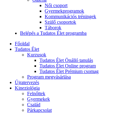
Női csoport
Gyermekprogramok
Kommunikációs tréningek
Szülő csoportok
Táborok
Belépés a Tudatos Élet programba
Főoldal
Tudatos Élet
Kurzusok
Tudatos Élet Önálló tanulás
Tudatos Élet Online program
Tudatos Élet Prémium csomag
Program megvásárlása
Újratervezés
Kineziológia
Felnőttek
Gyermekek
Család
Párkapcsolat