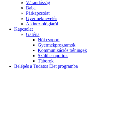
Várandósság
Baba
Párkapcsolat
Gyermeknevelés
A kineziológiáról
Kapcsolat
Galéria
Női csoport
Gyermekprogramok
Kommunikációs tréningek
Szülő csoportok
Táborok
Belépés a Tudatos Élet programba