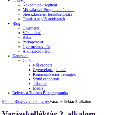
Itt kezdj
Neked tudok segíteni
Mit válassz? Programok árakkal
Stresszkezelés, feszültségoldás
Tanulást segítő módszerek
Blog
Önismeret
Várandósság
Baba
Párkapcsolat
Gyermeknevelés
A kineziológiáról
Kapcsolat
Galéria
Női csoport
Gyermekprogramok
Kommunikációs tréningek
Szülő csoportok
Táborok
Média
Belépés a Tudatos Élet programba
Főoldal
Blog
Gyermeknevelés
Varázskelléktár 2. alkalom
Varázskelléktár 2. alkalom