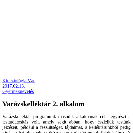
Kineziológia Vác
2017.02.13.
Gyermeknevelés
Varázskelléktár 2. alkalom
Varázskelléktár programunk második alkalmának célja egyrészt a
testtudatosítás volt, amely segít abban, hogy észleljük testünk
jelzéseit, például a feszültséget, fájdalmat, a kelléktárunkból pedig
kiválaszthatjuk, mely eszközre van szükség ennek feloldásához.
A