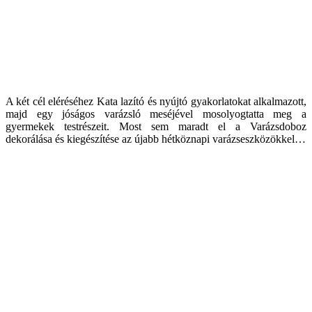
A két cél eléréséhez Kata lazító és nyújtó gyakorlatokat alkalmazott,
majd egy jóságos varázsló meséjével mosolyogtatta meg a
gyermekek testrészeit. Most sem maradt el a Varázsdoboz
dekorálása és kiegészítése az újabb hétköznapi varázseszközökkel…