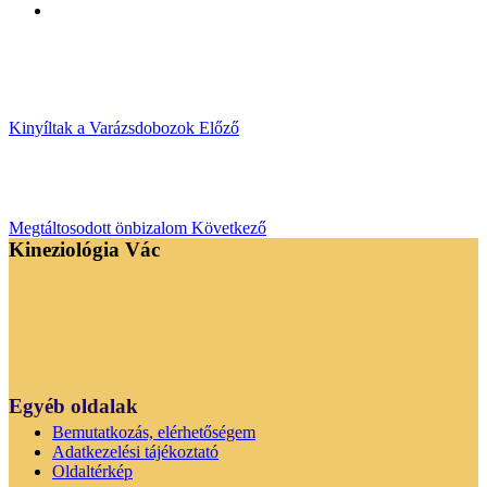
Kinyíltak a Varázsdobozok
Előző
Megtáltosodott önbizalom
Következő
Kineziológia Vác
Egyéb oldalak
Bemutatkozás, elérhetőségem
Adatkezelési tájékoztató
Oldaltérkép