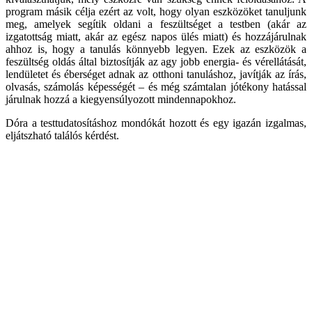
program másik célja ezért az volt, hogy olyan eszközöket tanuljunk
meg, amelyek segítik oldani a feszültséget a testben (akár az
izgatottság miatt, akár az egész napos ülés miatt) és hozzájárulnak
ahhoz is, hogy a tanulás könnyebb legyen. Ezek az eszközök a
feszültség oldás által biztosítják az agy jobb energia- és vérellátását,
lendületet és éberséget adnak az otthoni tanuláshoz, javítják az írás,
olvasás, számolás képességét – és még számtalan jótékony hatással
járulnak hozzá a kiegyensúlyozott mindennapokhoz.
Dóra a testtudatosításhoz mondókát hozott és egy igazán izgalmas,
eljátszható találós kérdést.