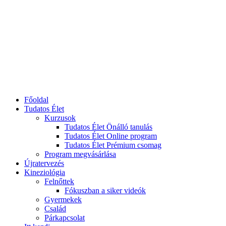
Főoldal
Tudatos Élet
Kurzusok
Tudatos Élet Önálló tanulás
Tudatos Élet Online program
Tudatos Élet Prémium csomag
Program megvásárlása
Újratervezés
Kineziológia
Felnőttek
Fókuszban a siker videók
Gyermekek
Család
Párkapcsolat