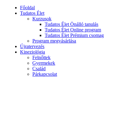
Főoldal
Tudatos Élet
Kurzusok
Tudatos Élet Önálló tanulás
Tudatos Élet Online program
Tudatos Élet Prémium csomag
Program megvásárlása
Újratervezés
Kineziológia
Felnőttek
Gyermekek
Család
Párkapcsolat