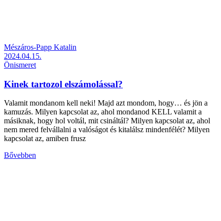
Mészáros-Papp Katalin
2024.04.15.
Önismeret
Kinek tartozol elszámolással?
Valamit mondanom kell neki! Majd azt mondom, hogy… és jön a
kamuzás. Milyen kapcsolat az, ahol mondanod KELL valamit a
másiknak, hogy hol voltál, mit csináltál? Milyen kapcsolat az, ahol
nem mered felvállalni a valóságot és kitalálsz mindenfélét? Milyen
kapcsolat az, amiben frusz
Bővebben