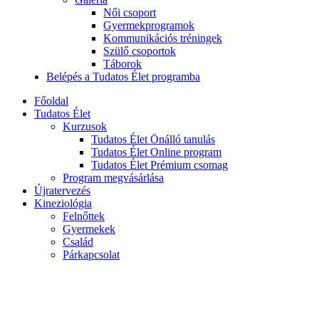
Női csoport
Gyermekprogramok
Kommunikációs tréningek
Szülő csoportok
Táborok
Belépés a Tudatos Élet programba
Főoldal
Tudatos Élet
Kurzusok
Tudatos Élet Önálló tanulás
Tudatos Élet Online program
Tudatos Élet Prémium csomag
Program megvásárlása
Újratervezés
Kineziológia
Felnőttek
Gyermekek
Család
Párkapcsolat