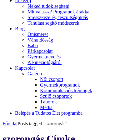
Itt kezdj
Neked tudok segíteni
Mit válassz? Programok árakkal
Stresszkezelés, feszültségoldás
Tanulást segítő módszerek
Blog
Önismeret
Várandósság
Baba
Párkapcsolat
Gyermeknevelés
A kineziológiáról
Kapcsolat
Galéria
Női csoport
Gyermekprogramok
Kommunikációs tréningek
Szülő csoportok
Táborok
Média
Belépés a Tudatos Élet programba
Főoldal
Posts tagged "szorongás"
szorongás Címke