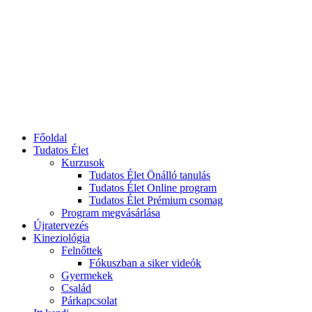
Főoldal
Tudatos Élet
Kurzusok
Tudatos Élet Önálló tanulás
Tudatos Élet Online program
Tudatos Élet Prémium csomag
Program megvásárlása
Újratervezés
Kineziológia
Felnőttek
Fókuszban a siker videók
Gyermekek
Család
Párkapcsolat