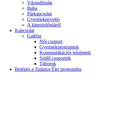
Várandósság
Baba
Párkapcsolat
Gyermeknevelés
A kineziológiáról
Kapcsolat
Galéria
Női csoport
Gyermekprogramok
Kommunikációs tréningek
Szülő csoportok
Táborok
Belépés a Tudatos Élet programba