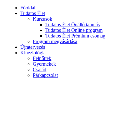
Főoldal
Tudatos Élet
Kurzusok
Tudatos Élet Önálló tanulás
Tudatos Élet Online program
Tudatos Élet Prémium csomag
Program megvásárlása
Újratervezés
Kineziológia
Felnőttek
Gyermekek
Család
Párkapcsolat