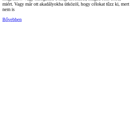
miért. Vagy már ott akadályokba ütközöl, hogy célokat tűzz ki, mert
nem is
Bővebben