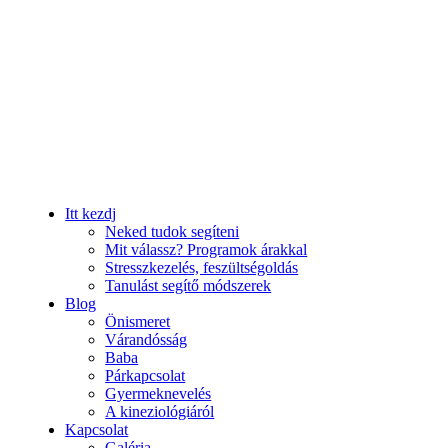
Itt kezdj
Neked tudok segíteni
Mit válassz? Programok árakkal
Stresszkezelés, feszültségoldás
Tanulást segítő módszerek
Blog
Önismeret
Várandósság
Baba
Párkapcsolat
Gyermeknevelés
A kineziológiáról
Kapcsolat
Galéria