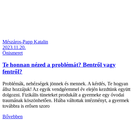
Mészáros-Papp Katalin
2023.11.20.
Önismeret
Te honnan nézed a problémát? Bentről vagy
fentről?
Problémák, nehézségek jönnek és mennek. A kérdés, Te hogyan
állsz hozzájuk! Az egyik vendgéemmel év elején kezdtünk együtt
dolgozni. Fizikális tüneteket produkált a gyermeke egy óvodai
traumának köszönhetően. Hiába váltottak intézményt, a gyermek
továbbra is erősen szoro
Bővebben