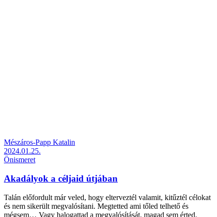
Mészáros-Papp Katalin
2024.01.25.
Önismeret
Akadályok a céljaid útjában
Talán előfordult már veled, hogy elterveztél valamit, kitűztél célokat
és nem sikerült megvalósítani. Megtetted ami tőled telhető és
mégsem… Vagy halogattad a megvalósítását, magad sem érted,