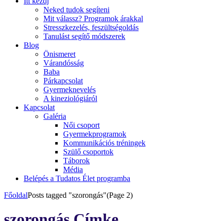
Itt kezdj
Neked tudok segíteni
Mit válassz? Programok árakkal
Stresszkezelés, feszültségoldás
Tanulást segítő módszerek
Blog
Önismeret
Várandósság
Baba
Párkapcsolat
Gyermeknevelés
A kineziológiáról
Kapcsolat
Galéria
Női csoport
Gyermekprogramok
Kommunikációs tréningek
Szülő csoportok
Táborok
Média
Belépés a Tudatos Élet programba
Főoldal
Posts tagged "szorongás"
(Page 2)
szorongás Címke