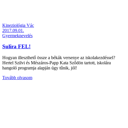
Kineziológia Vác
2017.09.01.
Gyermeknevelés
Sulira FEL!
Hogyan illeszthető össze a békák versenye az iskolakezdéssel?
Hertel Szilvi és Mészáros-Papp Kata Sződön tartott, iskolára
hangoló programja alapján úgy tűnik, jól!
Tovább olvasom