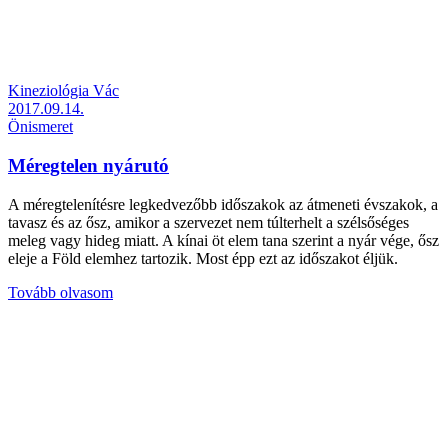
Kineziológia Vác
2017.09.14.
Önismeret
Méregtelen nyárutó
A méregtelenítésre legkedvezőbb időszakok az átmeneti évszakok, a
tavasz és az ősz, amikor a szervezet nem túlterhelt a szélsőséges
meleg vagy hideg miatt. A kínai öt elem tana szerint a nyár vége, ősz
eleje a Föld elemhez tartozik. Most épp ezt az időszakot éljük.
Tovább olvasom