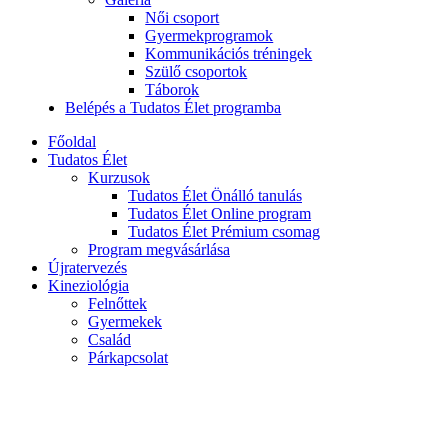
Női csoport
Gyermekprogramok
Kommunikációs tréningek
Szülő csoportok
Táborok
Belépés a Tudatos Élet programba
Főoldal
Tudatos Élet
Kurzusok
Tudatos Élet Önálló tanulás
Tudatos Élet Online program
Tudatos Élet Prémium csomag
Program megvásárlása
Újratervezés
Kineziológia
Felnőttek
Gyermekek
Család
Párkapcsolat