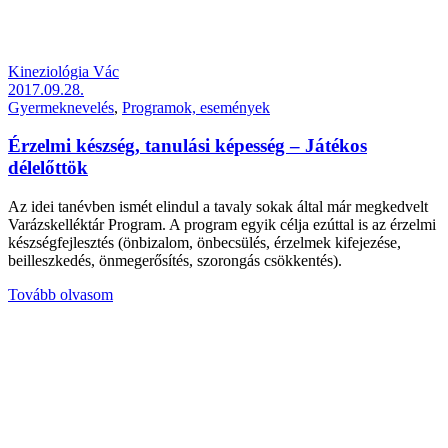
Kineziológia Vác
2017.09.28.
Gyermeknevelés
,
Programok, események
Érzelmi készség, tanulási képesség – Játékos
délelőttök
Az idei tanévben ismét elindul a tavaly sokak által már megkedvelt
Varázskelléktár Program. A program egyik célja ezúttal is az érzelmi
készségfejlesztés (önbizalom, önbecsülés, érzelmek kifejezése,
beilleszkedés, önmegerősítés, szorongás csökkentés).
Tovább olvasom