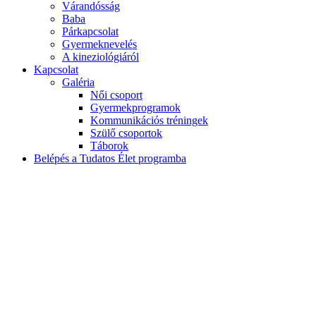
Várandósság
Baba
Párkapcsolat
Gyermeknevelés
A kineziológiáról
Kapcsolat
Galéria
Női csoport
Gyermekprogramok
Kommunikációs tréningek
Szülő csoportok
Táborok
Belépés a Tudatos Élet programba