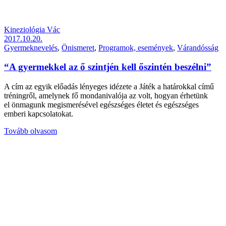
Kineziológia Vác
2017.10.20.
Gyermeknevelés
,
Önismeret
,
Programok, események
,
Várandósság
“A gyermekkel az ő szintjén kell őszintén beszélni”
A cím az egyik előadás lényeges idézete a Játék a határokkal című
tréningről, amelynek fő mondanivalója az volt, hogyan érhetünk
el önmagunk megismerésével egészséges életet és egészséges
emberi kapcsolatokat.
Tovább olvasom