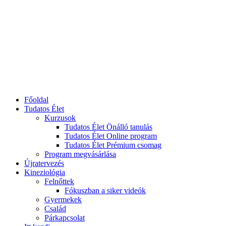
Főoldal
Tudatos Élet
Kurzusok
Tudatos Élet Önálló tanulás
Tudatos Élet Online program
Tudatos Élet Prémium csomag
Program megvásárlása
Újratervezés
Kineziológia
Felnőttek
Fókuszban a siker videók
Gyermekek
Család
Párkapcsolat