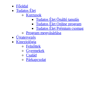
Főoldal
Tudatos Élet
Kurzusok
Tudatos Élet Önálló tanulás
Tudatos Élet Online program
Tudatos Élet Prémium csomag
Program megvásárlása
Újratervezés
Kineziológia
Felnőttek
Gyermekek
Család
Párkapcsolat