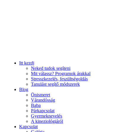
Itt kezdj
Neked tudok segíteni
Mit válassz? Programok árakkal
Stresszkezelés, feszültségoldás
Tanulást segítő módszerek
Blog
Önismeret
Várandósság
Baba
Párkapcsolat
Gyermeknevelés
A kineziológiáról
Kapcsolat
Galéria