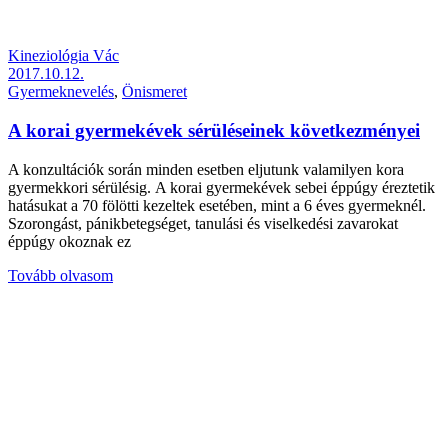
Kineziológia Vác
2017.10.12.
Gyermeknevelés
,
Önismeret
A korai gyermekévek sérüléseinek következményei
A konzultációk során minden esetben eljutunk valamilyen kora
gyermekkori sérülésig. A korai gyermekévek sebei éppúgy éreztetik
hatásukat a 70 fölötti kezeltek esetében, mint a 6 éves gyermeknél.
Szorongást, pánikbetegséget, tanulási és viselkedési zavarokat
éppúgy okoznak ez
Tovább olvasom