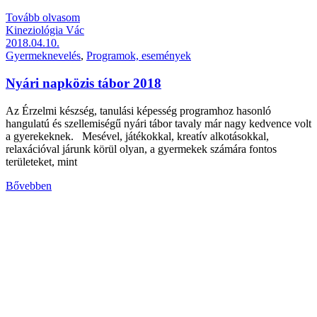
Tovább olvasom
Kineziológia Vác
2018.04.10.
Gyermeknevelés
,
Programok, események
Nyári napközis tábor 2018
Az Érzelmi készség, tanulási képesség programhoz hasonló
hangulatú és szellemiségű nyári tábor tavaly már nagy kedvence volt
a gyerekeknek. Mesével, játékokkal, kreatív alkotásokkal,
relaxációval járunk körül olyan, a gyermekek számára fontos
területeket, mint
Bővebben