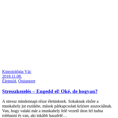
Kineziológia Vác
2018.11.08.
Életmód
,
Önismeret
Stresszkezelés – Engedd el! Oké, de hogyan?
A stressz mindennapi része életünknek. Sokaknak elsőre a
munkahely jut eszükbe, mások párkapcsolati krízisre asszociálnak.
Van, hogy valaki már a munkahely felé vezető úton fel tudna
robbanni és van, aki inkább hazafelé…