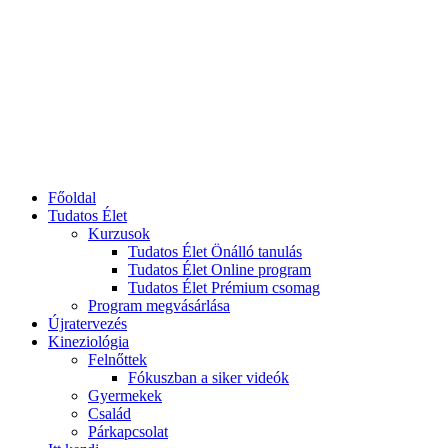
Főoldal
Tudatos Élet
Kurzusok
Tudatos Élet Önálló tanulás
Tudatos Élet Online program
Tudatos Élet Prémium csomag
Program megvásárlása
Újratervezés
Kineziológia
Felnőttek
Fókuszban a siker videók
Gyermekek
Család
Párkapcsolat