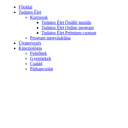
Főoldal
Tudatos Élet
Kurzusok
Tudatos Élet Önálló tanulás
Tudatos Élet Online program
Tudatos Élet Prémium csomag
Program megvásárlása
Újratervezés
Kineziológia
Felnőttek
Gyermekek
Család
Párkapcsolat