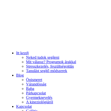
Itt kezdj
Neked tudok segíteni
Mit válassz? Programok árakkal
Stresszkezelés, feszültségoldás
Tanulást segítő módszerek
Blog
Önismeret
Várandósság
Baba
Párkapcsolat
Gyermeknevelés
A kineziológiáról
Kapcsolat
Galéria