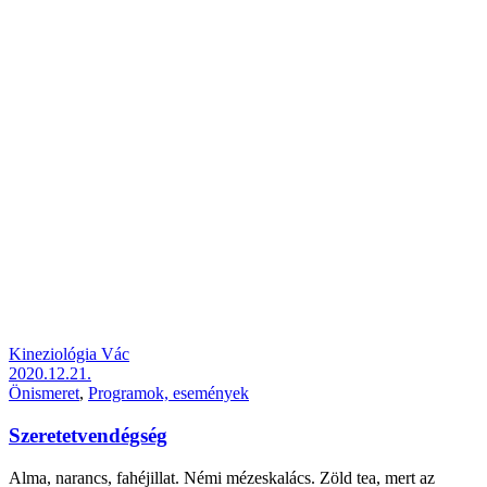
Kineziológia Vác
2020.12.21.
Önismeret
,
Programok, események
Szeretetvendégség
Alma, narancs, fahéjillat. Némi mézeskalács. Zöld tea, mert az