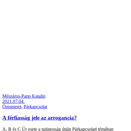
Mészáros-Papp Katalin
2021.07.04.
Önismeret
,
Párkapcsolat
A férfiasság jele az arrogancia?
A, B és C Úr esete a tudatosság útján Párkapcsolati témában