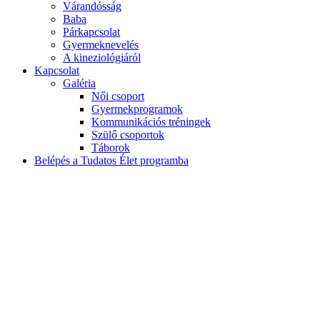
Várandósság
Baba
Párkapcsolat
Gyermeknevelés
A kineziológiáról
Kapcsolat
Galéria
Női csoport
Gyermekprogramok
Kommunikációs tréningek
Szülő csoportok
Táborok
Belépés a Tudatos Élet programba