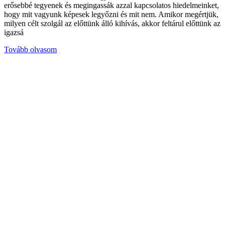
erősebbé tegyenek és megingassák azzal kapcsolatos hiedelmeinket,
hogy mit vagyunk képesek legyőzni és mit nem. Amikor megértjük,
milyen célt szolgál az előttünk álló kihívás, akkor feltárul előttünk az
igazsá
Tovább olvasom