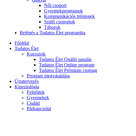
Női csoport
Gyermekprogramok
Kommunikációs tréningek
Szülő csoportok
Táborok
Belépés a Tudatos Élet programba
Főoldal
Tudatos Élet
Kurzusok
Tudatos Élet Önálló tanulás
Tudatos Élet Online program
Tudatos Élet Prémium csomag
Program megvásárlása
Újratervezés
Kineziológia
Felnőttek
Gyermekek
Család
Párkapcsolat