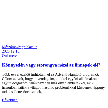
Mészáros-Papp Katalin
2023.12.15.
Önismeret
Könnyedén vagy szorongva nézel az ünnepek elé?
Több évvel ezelőtt indítottam el az Adventi Hangoló programot.
Célom az volt, hogy a vendégeim, akikkel egyéni alkalmakon
együtt dolgozom, találkozzanak más olyan emberekkel, akik
hasonlóan látják a világot, hasonló problémákkal küzdenek, éppúgy
tudatos életre törekszenek, a
Bővebben