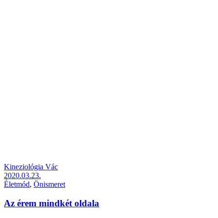
Kineziológia Vác
2020.03.23.
Életmód
,
Önismeret
Az érem mindkét oldala