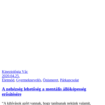
Kineziológia Vác
2020.04.25.
Életmód
,
Gyermeknevelés
,
Önismeret
,
Párkapcsolat
A nehézség lehetőség a mentális állóképesség
erősítésére
“A kihívások azért vannak, hogy tanítsanak nekünk valamit,