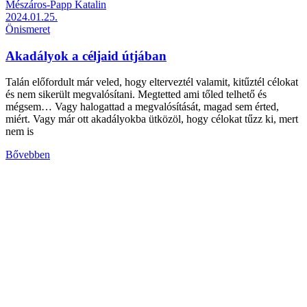
Mészáros-Papp Katalin
2024.01.25.
Önismeret
Akadályok a céljaid útjában
Talán előfordult már veled, hogy elterveztél valamit, kitűztél célokat
és nem sikerült megvalósítani. Megtetted ami tőled telhető és
mégsem… Vagy halogattad a megvalósítását, magad sem érted,
miért. Vagy már ott akadályokba ütközöl, hogy célokat tűzz ki, mert
nem is
Bővebben