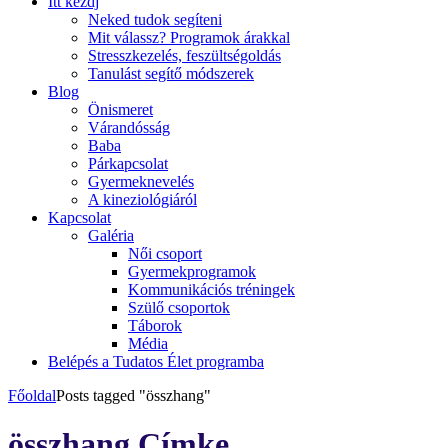
Itt kezdj
Neked tudok segíteni
Mit válassz? Programok árakkal
Stresszkezelés, feszültségoldás
Tanulást segítő módszerek
Blog
Önismeret
Várandósság
Baba
Párkapcsolat
Gyermeknevelés
A kineziológiáról
Kapcsolat
Galéria
Női csoport
Gyermekprogramok
Kommunikációs tréningek
Szülő csoportok
Táborok
Média
Belépés a Tudatos Élet programba
Főoldal
Posts tagged "összhang"
összhang Címke