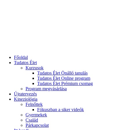
Főoldal
Tudatos Élet
Kurzusok
Tudatos Élet Önálló tanulás
Tudatos Élet Online program
Tudatos Élet Prémium csomag
Program megvásárlása
Újratervezés
Kineziológia
Felnőttek
Fókuszban a siker videók
Gyermekek
Család
Párkapcsolat