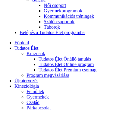
Női csoport
Gyermekprogramok
Kommunikációs tréningek
Szülő csoportok
Táborok
Belépés a Tudatos Élet programba
Főoldal
Tudatos Élet
Kurzusok
Tudatos Élet Önálló tanulás
Tudatos Élet Online program
Tudatos Élet Prémium csomag
Program megvásárlása
Újratervezés
Kineziológia
Felnőttek
Gyermekek
Család
Párkapcsolat