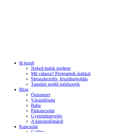
Itt kezdj
Neked tudok segíteni
Mit válassz? Programok árakkal
Stresszkezelés, feszültségoldás
Tanulást segítő módszerek
Blog
Önismeret
Várandósság
Baba
Párkapcsolat
Gyermeknevelés
A kineziológiáról
Kapcsolat
Galéria