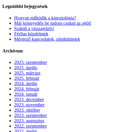
Legutóbbi bejegyzések
Hogyan működik a kineziológia?
Már könnyedén be tudom csukni az ajtót!
Számít a visszajelzés!
Férfias küzdelmek
Mérgező kapcsolatok, pániktünetek
Archívum
2025. szeptember
2025. április
2025. március
2025. február
2024. április
2024. február
2024. január
2023. december
2023. november
2023. október
2023. szeptember
2023. augusztus
2022. szeptember
2022. április