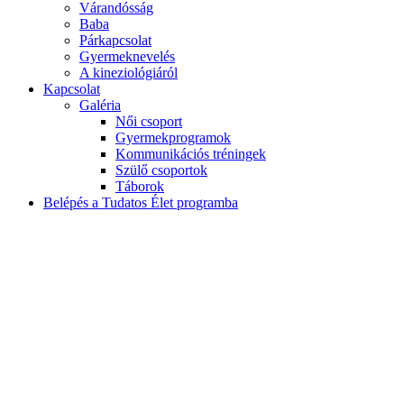
Várandósság
Baba
Párkapcsolat
Gyermeknevelés
A kineziológiáról
Kapcsolat
Galéria
Női csoport
Gyermekprogramok
Kommunikációs tréningek
Szülő csoportok
Táborok
Belépés a Tudatos Élet programba