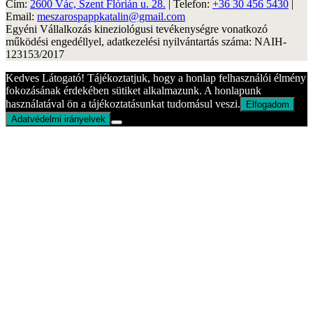
Cím:
2600 Vác, Szent Flórián u. 28.
| Telefon:
+36 30 456 5430
|
Email:
meszarospappkatalin@gmail.com
Egyéni Vállalkozás kineziológusi tevékenységre vonatkozó
működési engedéllyel, adatkezelési nyilvántartás száma: NAIH-
123153/2017
Kedves Látogató! Tájékoztatjuk, hogy a honlap felhasználói élmény
fokozásának érdekében sütiket alkalmazunk. A honlapunk
használatával ön a tájékoztatásunkat tudomásul veszi.
Elfogadom
Adatvédelmi irányelvek