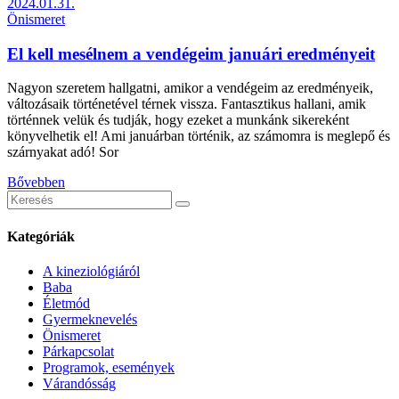
2024.01.31.
Önismeret
El kell mesélnem a vendégeim januári eredményeit
Nagyon szeretem hallgatni, amikor a vendégeim az eredményeik,
változásaik történetével térnek vissza. Fantasztikus hallani, amik
történnek velük és tudják, hogy ezeket a munkánk sikereként
könyvelhetik el! Ami januárban történik, az számomra is meglepő és
szárnyakat adó! Sor
Bővebben
Keresés
erre:
Kategóriák
A kineziológiáról
Baba
Életmód
Gyermeknevelés
Önismeret
Párkapcsolat
Programok, események
Várandósság