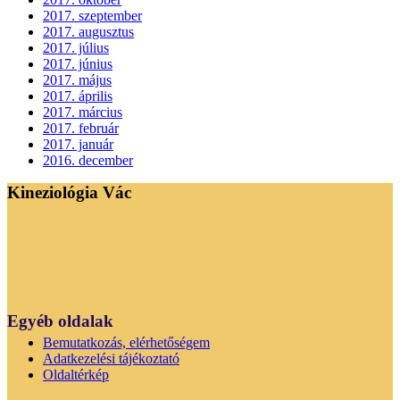
2017. szeptember
2017. augusztus
2017. július
2017. június
2017. május
2017. április
2017. március
2017. február
2017. január
2016. december
Kineziológia Vác
Egyéb oldalak
Bemutatkozás, elérhetőségem
Adatkezelési tájékoztató
Oldaltérkép