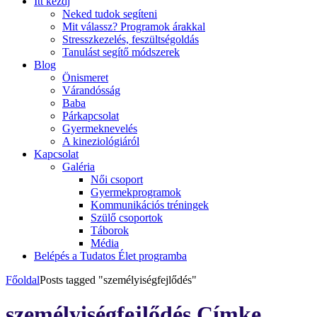
Itt kezdj
Neked tudok segíteni
Mit válassz? Programok árakkal
Stresszkezelés, feszültségoldás
Tanulást segítő módszerek
Blog
Önismeret
Várandósság
Baba
Párkapcsolat
Gyermeknevelés
A kineziológiáról
Kapcsolat
Galéria
Női csoport
Gyermekprogramok
Kommunikációs tréningek
Szülő csoportok
Táborok
Média
Belépés a Tudatos Élet programba
Főoldal
Posts tagged "személyiségfejlődés"
személyiségfejlődés Címke