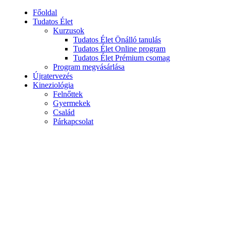
Főoldal
Tudatos Élet
Kurzusok
Tudatos Élet Önálló tanulás
Tudatos Élet Online program
Tudatos Élet Prémium csomag
Program megvásárlása
Újratervezés
Kineziológia
Felnőttek
Gyermekek
Család
Párkapcsolat