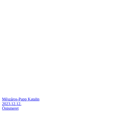
Mészáros-Papp Katalin
2023.12.12.
Önismeret