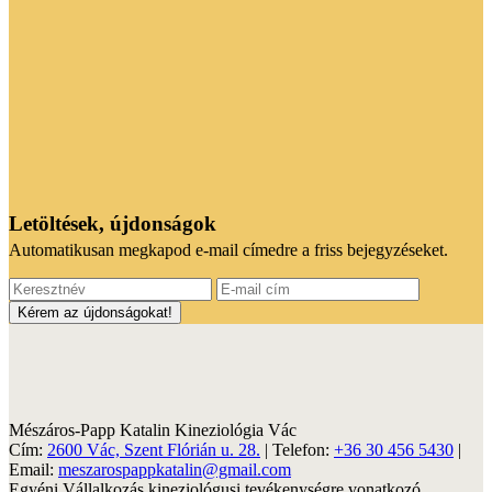
Letöltések, újdonságok
Automatikusan megkapod e-mail címedre a friss bejegyzéseket.
Mészáros-Papp Katalin Kineziológia Vác
Cím:
2600 Vác, Szent Flórián u. 28.
| Telefon:
+36 30 456 5430
|
Email:
meszarospappkatalin@gmail.com
Egyéni Vállalkozás kineziológusi tevékenységre vonatkozó