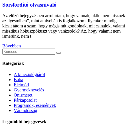
Sorsfordító olvasnivaló
Az előző bejegyzésben arról írtam, hogy vannak, akik “nem hisznek
az ilyesmiben”, mint amivel én is foglalkozom. Ilyenkor mindig
kicsit tátom a szám, hogy mégis mit gondolnak, mit csinálok, valami
misztikus hókuszpókuszt vagy varázsolok? Az, hogy valamit nem
ismerünk, nem t
Bővebben
Keresés
erre:
Kategóriák
A kineziológiáról
Baba
Életmód
Gyermeknevelés
Önismeret
Párkapcsolat
Programok, események
Várandósság
Legutóbbi bejegyzések