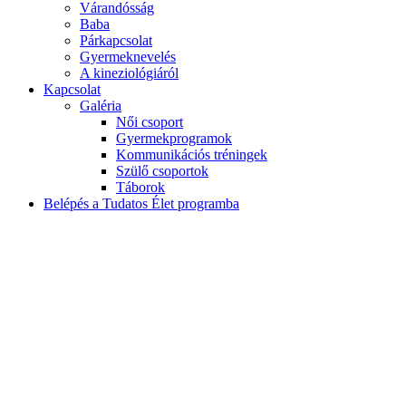
Várandósság
Baba
Párkapcsolat
Gyermeknevelés
A kineziológiáról
Kapcsolat
Galéria
Női csoport
Gyermekprogramok
Kommunikációs tréningek
Szülő csoportok
Táborok
Belépés a Tudatos Élet programba