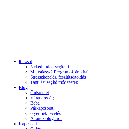
Itt kezdj
Neked tudok segíteni
Mit válassz? Programok árakkal
Stresszkezelés, feszültségoldás
Tanulást segítő módszerek
Blog
Önismeret
Várandósság
Baba
Párkapcsolat
Gyermeknevelés
A kineziológiáról
Kapcsolat
Galéria