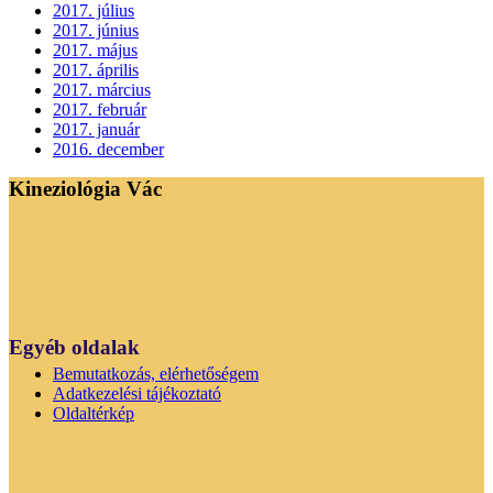
2017. július
2017. június
2017. május
2017. április
2017. március
2017. február
2017. január
2016. december
Kineziológia Vác
Egyéb oldalak
Bemutatkozás, elérhetőségem
Adatkezelési tájékoztató
Oldaltérkép