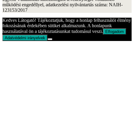
működési engedéllyel, adatkezelési nyilvántartás száma: NAIH-
123153/2017
Kedves Látogató! Tájékoztatjuk, hogy a honlap felhasználói élmény
fokozásának érdekében sütiket alkalmazunk. A honlapunk
használatával ön a tájékoztatásunkat tudomásul veszi.
Elfogadom
Adatvédelmi irányelvek