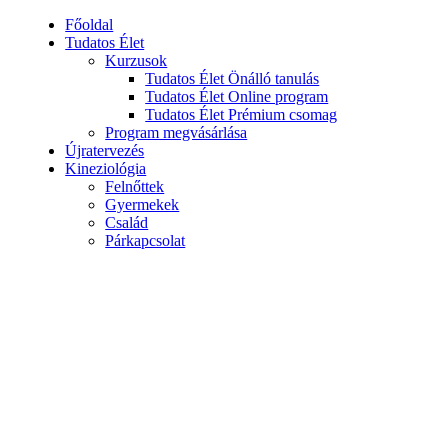
Főoldal
Tudatos Élet
Kurzusok
Tudatos Élet Önálló tanulás
Tudatos Élet Online program
Tudatos Élet Prémium csomag
Program megvásárlása
Újratervezés
Kineziológia
Felnőttek
Gyermekek
Család
Párkapcsolat