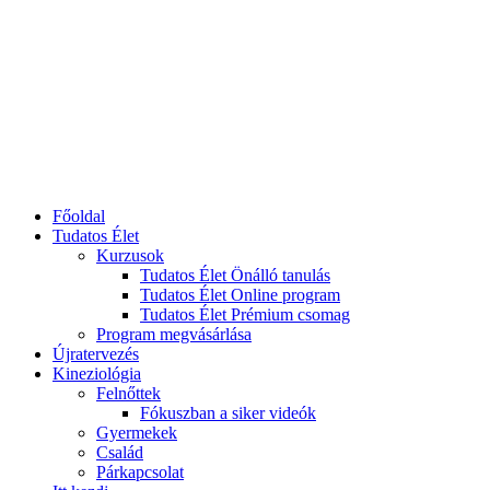
Főoldal
Tudatos Élet
Kurzusok
Tudatos Élet Önálló tanulás
Tudatos Élet Online program
Tudatos Élet Prémium csomag
Program megvásárlása
Újratervezés
Kineziológia
Felnőttek
Fókuszban a siker videók
Gyermekek
Család
Párkapcsolat