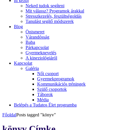
Itt kezdj
Neked tudok segíteni
Mit válassz? Programok árakkal
Stresszkezelés, feszültségoldás
Tanulást segítő módszerek
Blog
Önismeret
Várandósság
Baba
Párkapcsolat
Gyermeknevelés
A kineziológiáról
Kapcsolat
Galéria
Női csoport
Gyermekprogramok
Kommunikációs tréningek
Szülő csoportok
Táborok
Média
Belépés a Tudatos Élet programba
Főoldal
Posts tagged "könyv"
könyv Címke