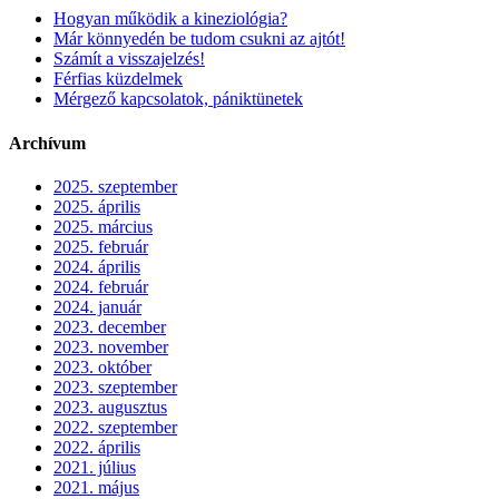
Hogyan működik a kineziológia?
Már könnyedén be tudom csukni az ajtót!
Számít a visszajelzés!
Férfias küzdelmek
Mérgező kapcsolatok, pániktünetek
Archívum
2025. szeptember
2025. április
2025. március
2025. február
2024. április
2024. február
2024. január
2023. december
2023. november
2023. október
2023. szeptember
2023. augusztus
2022. szeptember
2022. április
2021. július
2021. május