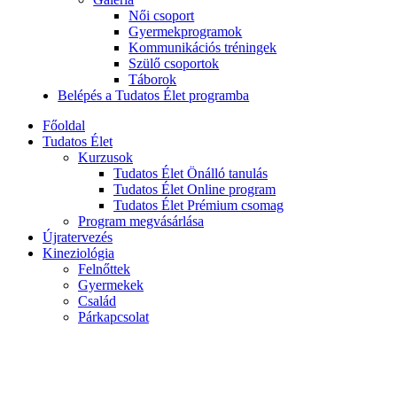
Női csoport
Gyermekprogramok
Kommunikációs tréningek
Szülő csoportok
Táborok
Belépés a Tudatos Élet programba
Főoldal
Tudatos Élet
Kurzusok
Tudatos Élet Önálló tanulás
Tudatos Élet Online program
Tudatos Élet Prémium csomag
Program megvásárlása
Újratervezés
Kineziológia
Felnőttek
Gyermekek
Család
Párkapcsolat