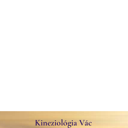
Kineziológia Vác