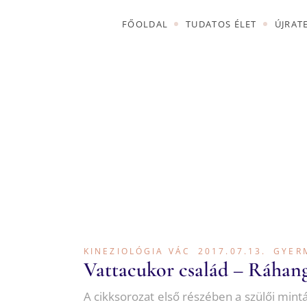
FŐOLDAL
TUDATOS ÉLET
ÚJRAT
KURZUSOK
PROGRAM
MEGVÁSÁRLÁSA
KURZUSOK
PROGRAM
MEGVÁSÁRLÁSA
KINEZIOLÓGIA VÁC
2017.07.13.
GYER
Vattacukor család – Ráhang
A cikksorozat első részében a szülői mintá