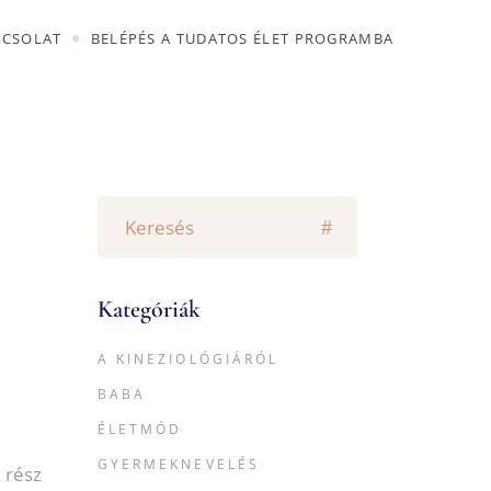
PCSOLAT
BELÉPÉS A TUDATOS ÉLET PROGRAMBA
ALÉRIA
SÁG
ALÉRIA
LAT
SÁG
VELÉS
Keresés
erre:
ÓGIÁRÓL
LAT
VELÉS
ÓGIÁRÓL
Kategóriák
A KINEZIOLÓGIÁRÓL
BABA
ÉLETMÓD
GYERMEKNEVELÉS
 rész