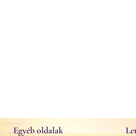
Egyéb oldalak
Le