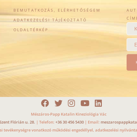
BEMUTATKOZÁS, ELÉRHETŐSÉGEM
AUT
CÍM
ADATKEZELÉSI TÁJÉKOZTATÓ
OLDALTÉRKÉP
Mészáros-Papp Katalin Kineziológia Vác
Szent Flórián u. 28.
| Telefon:
+36 30 456 5430
| Email:
meszarospappkata
usi tevékenységre vonatkozó működési engedéllyel, adatkezelési nyilván