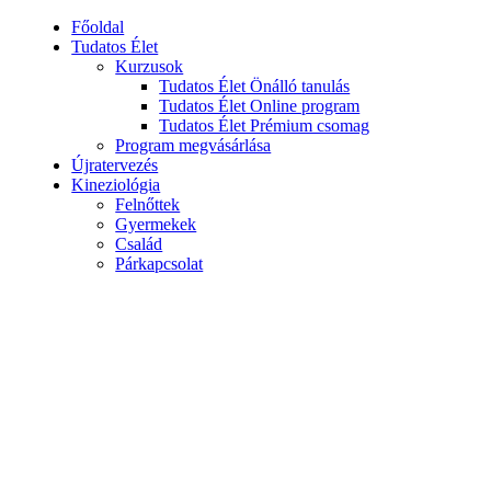
Főoldal
Tudatos Élet
Kurzusok
Tudatos Élet Önálló tanulás
Tudatos Élet Online program
Tudatos Élet Prémium csomag
Program megvásárlása
Újratervezés
Kineziológia
Felnőttek
Gyermekek
Család
Párkapcsolat