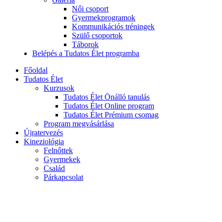
Női csoport
Gyermekprogramok
Kommunikációs tréningek
Szülő csoportok
Táborok
Belépés a Tudatos Élet programba
Főoldal
Tudatos Élet
Kurzusok
Tudatos Élet Önálló tanulás
Tudatos Élet Online program
Tudatos Élet Prémium csomag
Program megvásárlása
Újratervezés
Kineziológia
Felnőttek
Gyermekek
Család
Párkapcsolat