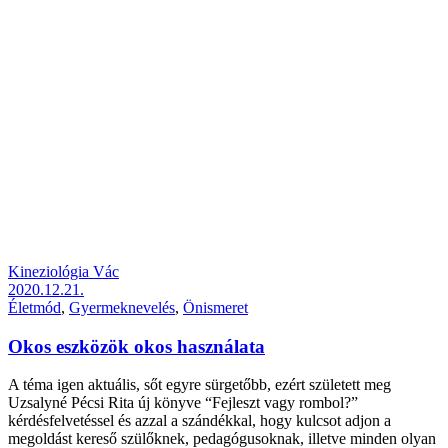
Kineziológia Vác
2020.12.21.
Életmód
,
Gyermeknevelés
,
Önismeret
Okos eszközök okos használata
A téma igen aktuális, sőt egyre sürgetőbb, ezért született meg
Uzsalyné Pécsi Rita új könyve “Fejleszt vagy rombol?”
kérdésfelvetéssel és azzal a szándékkal, hogy kulcsot adjon a
megoldást kereső szülőknek, pedagógusoknak, illetve minden olyan