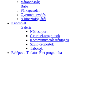
Várandósság
Baba
Párkapcsolat
Gyermeknevelés
A kineziológiáról
Kapcsolat
Galéria
Női csoport
Gyermekprogramok
Kommunikációs tréningek
Szülő csoportok
Táborok
Belépés a Tudatos Élet programba