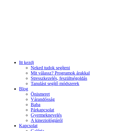
Itt kezdj
Neked tudok segíteni
Mit válassz? Programok árakkal
Stresszkezelés, feszültségoldás
Tanulást segítő módszerek
Blog
Önismeret
Várandósság
Baba
Párkapcsolat
Gyermeknevelés
A kineziológiáról
Kapcsolat
Galéria