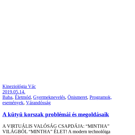
Kineziológia Vác
2019.05.14.
Baba
,
Életmód
,
Gyermeknevelés
,
Önismeret
,
Programok,
események
,
Várandósság
A kütyü korszak problémái és megoldásaik
A VIRTUÁLIS VALÓSÁG CSAPDÁJA: “MINTHA”
VILÁGBÓL “MINTHA” ÉLET! A modern technolóiga