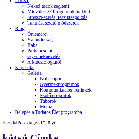
Itt kezdj
Neked tudok segíteni
Mit válassz? Programok árakkal
Stresszkezelés, feszültségoldás
Tanulást segítő módszerek
Blog
Önismeret
Várandósság
Baba
Párkapcsolat
Gyermeknevelés
A kineziológiáról
Kapcsolat
Galéria
Női csoport
Gyermekprogramok
Kommunikációs tréningek
Szülő csoportok
Táborok
Média
Belépés a Tudatos Élet programba
Főoldal
Posts tagged "kütyü"
kütyü Címke