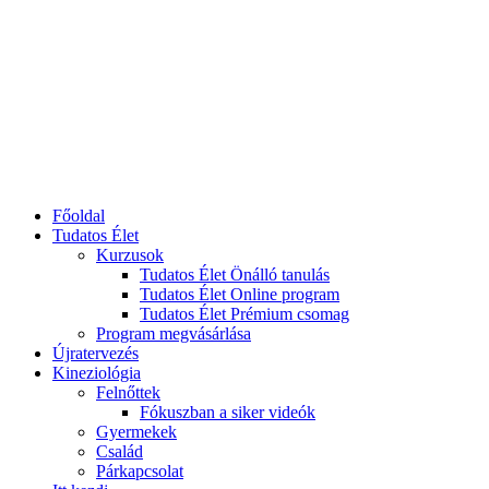
Főoldal
Tudatos Élet
Kurzusok
Tudatos Élet Önálló tanulás
Tudatos Élet Online program
Tudatos Élet Prémium csomag
Program megvásárlása
Újratervezés
Kineziológia
Felnőttek
Fókuszban a siker videók
Gyermekek
Család
Párkapcsolat