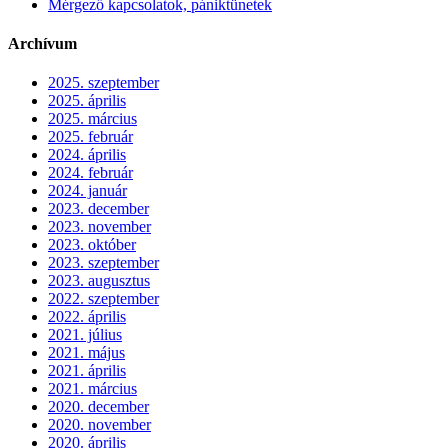
Mérgező kapcsolatok, pániktünetek
Archívum
2025. szeptember
2025. április
2025. március
2025. február
2024. április
2024. február
2024. január
2023. december
2023. november
2023. október
2023. szeptember
2023. augusztus
2022. szeptember
2022. április
2021. július
2021. május
2021. április
2021. március
2020. december
2020. november
2020. április