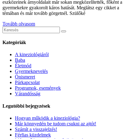
eszközeinek árnyoldalait már sokan megközelítették, főként a
gyermekekre gyakorolt káros hatását. Meglátsz egy cikket a
témában és már tovább görgetnél. Szülőké
Tovább olvasom
Keresés
erre:
Kategóriák
A kineziológiáról
Baba
Életmód
Gyermeknevelés
Önismeret
Párkapcsolat
Programok, események
Várandósság
Legutóbbi bejegyzések
Hogyan működik a kineziológia?
Már könnyedén be tudom csukni az ajtót!
Számít a visszajelzés!
Férfias küzdelmek