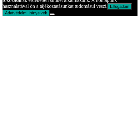
fokozásának érdekében sütiket alkalmazunk. A honlapunk
használatával ön a tájékoztatásunkat tudomásul veszi.
Elfogadom
Adatvédelmi irányelvek