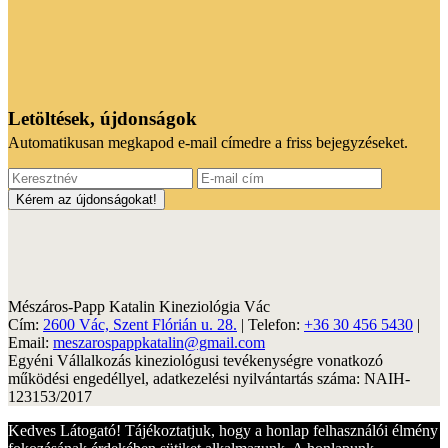
Letöltések, újdonságok
Automatikusan megkapod e-mail címedre a friss bejegyzéseket.
Mészáros-Papp Katalin Kineziológia Vác
Cím:
2600 Vác, Szent Flórián u. 28.
| Telefon:
+36 30 456 5430
|
Email:
meszarospappkatalin@gmail.com
Egyéni Vállalkozás kineziológusi tevékenységre vonatkozó
működési engedéllyel, adatkezelési nyilvántartás száma: NAIH-
123153/2017
Kedves Látogató! Tájékoztatjuk, hogy a honlap felhasználói élmény