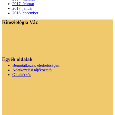
2017. február
2017. január
2016. december
Kineziológia Vác
Egyéb oldalak
Bemutatkozás, elérhetőségem
Adatkezelési tájékoztató
Oldaltérkép