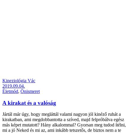
Kineziológia Vác
2019.09.04.
Életmód
,
Önismeret
A kirakat és a valóság
Jártál már úgy, hogy megláttál valami nagyon jól kinéző ruhát a
kirakatban, ami megdobbantotta a szíved, majd felpróbálva egész
más képet mutatott? Hány alkalommal? Gyorsan meg tudod ítélni,
mi a jó Neked és mi az, ami inkább tetszetős, de biztos nem a te