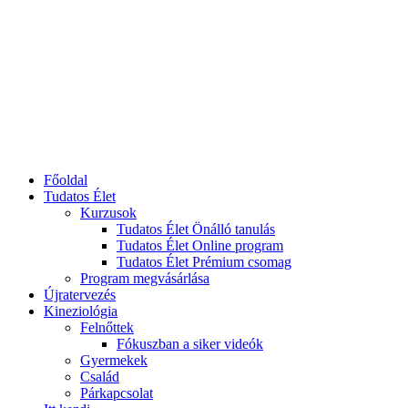
Főoldal
Tudatos Élet
Kurzusok
Tudatos Élet Önálló tanulás
Tudatos Élet Online program
Tudatos Élet Prémium csomag
Program megvásárlása
Újratervezés
Kineziológia
Felnőttek
Fókuszban a siker videók
Gyermekek
Család
Párkapcsolat