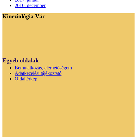
2016. december
Kineziológia Vác
Egyéb oldalak
Bemutatkozás, elérhetőségem
Adatkezelési tájékoztató
Oldaltérkép