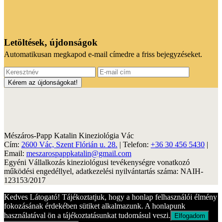
Letöltések, újdonságok
Automatikusan megkapod e-mail címedre a friss bejegyzéseket.
Mészáros-Papp Katalin Kineziológia Vác
Cím:
2600 Vác, Szent Flórián u. 28.
| Telefon:
+36 30 456 5430
|
Email:
meszarospappkatalin@gmail.com
Egyéni Vállalkozás kineziológusi tevékenységre vonatkozó
működési engedéllyel, adatkezelési nyilvántartás száma: NAIH-
123153/2017
Kedves Látogató! Tájékoztatjuk, hogy a honlap felhasználói élmény
fokozásának érdekében sütiket alkalmazunk. A honlapunk
használatával ön a tájékoztatásunkat tudomásul veszi.
Elfogadom