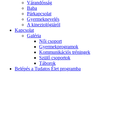
Várandósság
Baba
Párkapcsolat
Gyermeknevelés
A kineziológiáról
Kapcsolat
Galéria
Női csoport
Gyermekprogramok
Kommunikációs tréningek
Szülő csoportok
Táborok
Belépés a Tudatos Élet programba