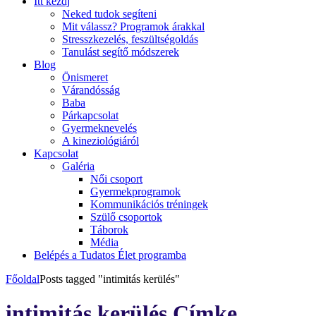
Itt kezdj
Neked tudok segíteni
Mit válassz? Programok árakkal
Stresszkezelés, feszültségoldás
Tanulást segítő módszerek
Blog
Önismeret
Várandósság
Baba
Párkapcsolat
Gyermeknevelés
A kineziológiáról
Kapcsolat
Galéria
Női csoport
Gyermekprogramok
Kommunikációs tréningek
Szülő csoportok
Táborok
Média
Belépés a Tudatos Élet programba
Főoldal
Posts tagged "intimitás kerülés"
intimitás kerülés Címke