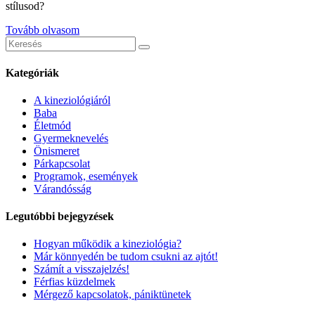
stílusod?
Tovább olvasom
Keresés
erre:
Kategóriák
A kineziológiáról
Baba
Életmód
Gyermeknevelés
Önismeret
Párkapcsolat
Programok, események
Várandósság
Legutóbbi bejegyzések
Hogyan működik a kineziológia?
Már könnyedén be tudom csukni az ajtót!
Számít a visszajelzés!
Férfias küzdelmek
Mérgező kapcsolatok, pániktünetek