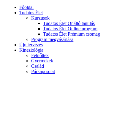
Főoldal
Tudatos Élet
Kurzusok
Tudatos Élet Önálló tanulás
Tudatos Élet Online program
Tudatos Élet Prémium csomag
Program megvásárlása
Újratervezés
Kineziológia
Felnőttek
Gyermekek
Család
Párkapcsolat