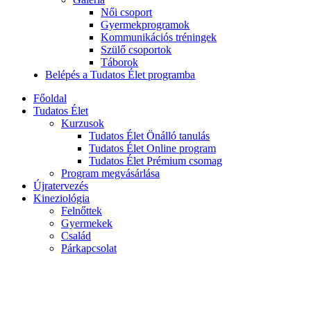
Női csoport
Gyermekprogramok
Kommunikációs tréningek
Szülő csoportok
Táborok
Belépés a Tudatos Élet programba
Főoldal
Tudatos Élet
Kurzusok
Tudatos Élet Önálló tanulás
Tudatos Élet Online program
Tudatos Élet Prémium csomag
Program megvásárlása
Újratervezés
Kineziológia
Felnőttek
Gyermekek
Család
Párkapcsolat