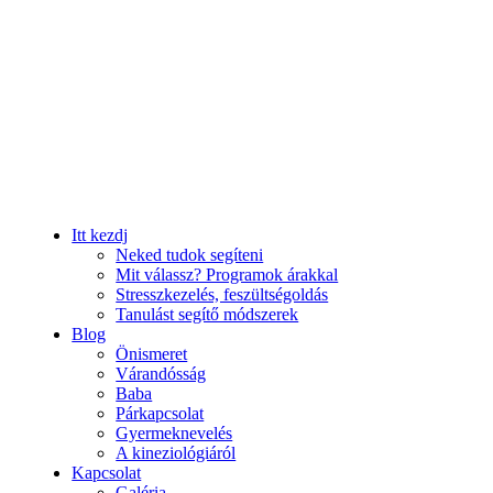
Itt kezdj
Neked tudok segíteni
Mit válassz? Programok árakkal
Stresszkezelés, feszültségoldás
Tanulást segítő módszerek
Blog
Önismeret
Várandósság
Baba
Párkapcsolat
Gyermeknevelés
A kineziológiáról
Kapcsolat
Galéria