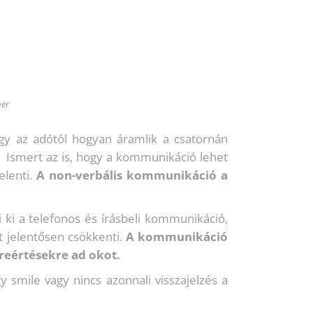
ber
ogy az adótól hogyan áramlik a csatornán
. Ismert az is, hogy a kommunikáció lehet
elenti.
A non-verbális kommunikáció a
ki a telefonos és írásbeli kommunikáció,
t jelentősen csökkenti.
A kommunikáció
reértésekre ad okot.
 smile vagy nincs azonnali visszajelzés a