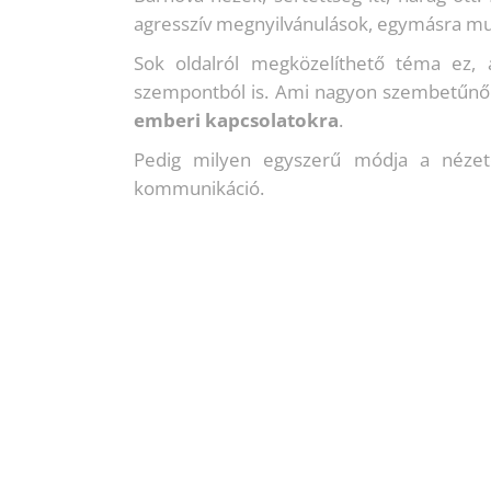
agresszív megnyilvánulások, egymásra mut
Sok oldalról megközelíthető téma ez, a
szempontból is. Ami nagyon szembetűn
emberi kapcsolatokra
.
Pedig milyen egyszerű módja a nézetel
kommunikáció.