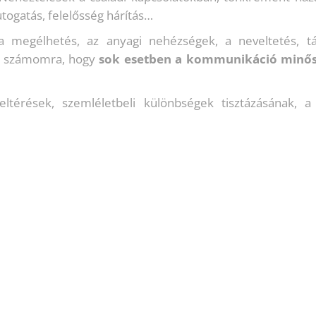
ogatás, felelősség hárítás…
 megélhetés, az anyagi nehézségek, a neveltetés, tár
ő számomra, hogy
sok esetben a kommunikáció minősé
térések, szemléletbeli különbségek tisztázásának, 