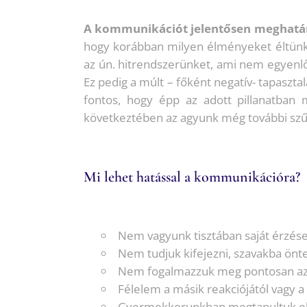
A kommunikációt jelentősen meghatá
hogy korábban milyen élményeket éltünk á
az ún. hitrendszerünket, ami nem egyenlő 
Ez pedig a múlt – főként negatív- tapaszta
fontos, hogy épp az adott pillanatban 
következtében az agyunk még további szűr
Mi lehet hatással a kommunikációra?
Nem vagyunk tisztában saját érzései
Nem tudjuk kifejezni, szavakba önte
Nem fogalmazzuk meg pontosan az ér
Félelem a másik reakciójától vagy 
Gyermekkorunkban megtanultuk elf