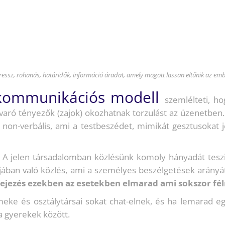
ressz, rohanás, határidők, információ áradat, amely mögött lassan eltűnik az em
 kommunikációs modell
szemlélteti, h
avaró tényezők (zajok) okozhatnak torzulást az üzenetben
 non-verbális, ami a testbeszédet, mimikát gesztusokat j
 jelen társadalomban közlésünk komoly hányadát teszi 
ájában való közlés, ami a személyes beszélgetések arányá
fejezés ezekben az esetekben elmarad ami sokszor fél
meke és osztálytársai sokat chat-elnek, és ha lemarad egy
a gyerekek között.