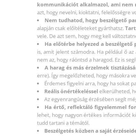
kommunikációt alkalmazol, ami nem m
azt, hogy nevelni, kioktatni, felelősségre 
Nem tudhatod, hogy beszélgető par
alapján csak előítéleteket gyárthatsz.
Tart
vele. De azt sem, hogy meg kell változtatn
Ha előtérbe helyezed a beszélgető 
is, amit jelent számodra. Ha például ő az
nem az, hogy ráöntsd a haragod. Ez is segí
A harag és más érzelmek tisztázásán
erre). Így megelőzheted, hogy másokra vetí
Érdemes figyelni arra, hogy ha sokat 
Reális önértékeléssel
elkerülheted, h
Az egyenrangúság érzésében segít még
Ha értő, reflektáló figyelemmel fo
lehet, hogy nagyon értékes információt kö
tudd tartani a témától.
Beszélgetés közben a saját érzéseid