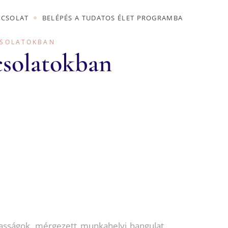
PCSOLAT
BELÉPÉS A TUDATOS ÉLET PROGRAMBA
ALÉRIA
SÁG
CSOLATOKBAN
solatokban
ALÉRIA
LAT
SÁG
VELÉS
ÓGIÁRÓL
LAT
VELÉS
ÓGIÁRÓL
zasságok, mérgezett munkahelyi hangulat,