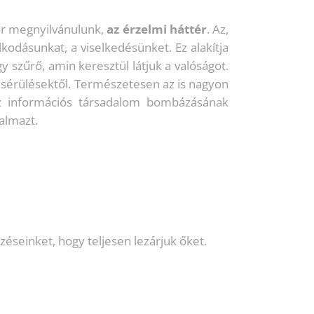
or megnyilvánulunk,
az érzelmi háttér
. Az,
odásunkat, a viselkedésünket. Ez alakítja
 szűrő, amin keresztül látjuk a valóságot.
i) sérülésektől. Természetesen az is nagyon
 Az információs társadalom bombázásának
almazt.
éseinket, hogy teljesen lezárjuk őket.