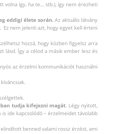
t volna így, ha te… stb.), így nem érezheti
g eddigi élete során.
Az aktuális látvány
.
Ez nem jelenti azt, hogy egyet kell érteni
zélhetsz hozzá, hogy közben figyelsz arra
zt lásd. Így a célod a másik ember lesz és
nyös az érzelmi kommunikációt használni
kíváncsiak.
szélgettek.
bban tudja kifejezni magát
. Légy nyitott,
m is ide kapcsolódó – érzelmeidet távolabb
lindított benned valami rossz érzést, ami