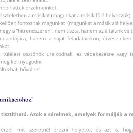
bolhattuk érzelmeinket.
tiszteletben a másikat (magunkat a másik fölé helyezzük).
 kellően fontosnak magunkat (magunkat a másik alá helye
egy a “hitrendszeren”, nem tiszta, hanem az általunk vélt
andójára, hanem a saját feladatainkon, érzéseinken
akat.
a túlélési ösztönök uralkodnak, ez védekezésre vagy 
 meg kell nyugodni.
áltozhat, bővülhet.
unikációhoz!
 tisztítható. Azok a sérelmek, amelyek formálják a rea
rzel, mit szeretnél érezni helyette, és azt is, ho