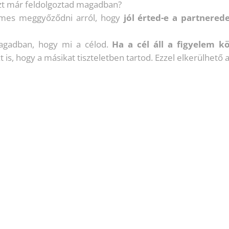
zt már feldolgoztad magadban?
emes meggyőződni arról, hogy
jól érted-e a partnered
magadban, hogy mi a célod.
Ha a cél áll a figyelem 
t is, hogy a másikat tiszteletben tartod. Ezzel elkerülhető