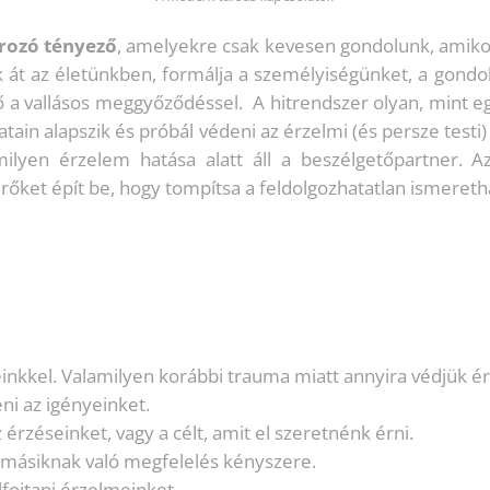
rozó tényező
, amelyekre csak kevesen gondolunk, amik
t az életünkben, formálja a személyiségünket, a gondolk
a vallásos meggyőződéssel. A hitrendszer olyan, mint egy
latain alapszik és próbál védeni az érzelmi (és persze test
milyen érzelem hatása alatt áll a beszélgetőpartner.
őket épít be, hogy tompítsa a feldolgozhatatlan ismereth
nkkel. Valamilyen korábbi trauma miatt annyira védjük érz
ni az igényeinket.
zéseinket, vagy a célt, amit el szeretnénk érni.
a másiknak való megfelelés kényszere.
ojtani érzelmeinket.