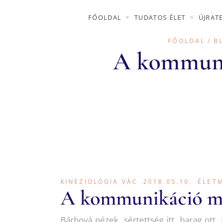
FŐOLDAL
TUDATOS ÉLET
ÚJRAT
KURZUSOK
PROGRAM
FŐOLDAL
B
MEGVÁSÁRLÁSA
A kommuni
KURZUSOK
PROGRAM
MEGVÁSÁRLÁSA
KINEZIOLÓGIA VÁC
2018.05.10.
ÉLET
A kommunikáció mi
Bárhová nézek, sértettség itt, harag ot