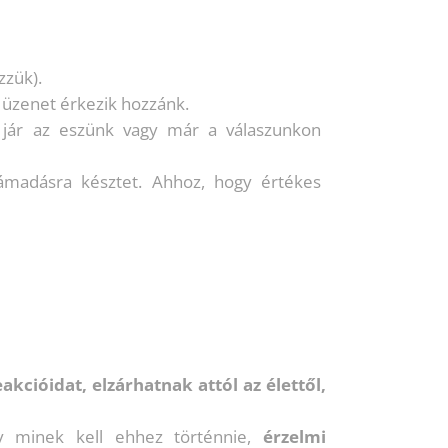
zzük).
 üzenet érkezik hozzánk.
 jár az eszünk vagy már a válaszunkon
támadásra késztet. Ahhoz, hogy értékes
kcióidat, elzárhatnak attól az élettől,
gy minek kell ehhez történnie,
érzelmi