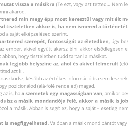
utat vissza a másikra
(Te ezt, vagy azt tetted… Nem let
vonni akarod.
tnered min megy épp most keresztül vagy mit élt me
sd tiszteletben akkor is, ha nem ismered a történetét
od a saját elképzelésed szerint.
partnered szerepét, fontosságát az életedben,
úgy bes
 az ember, akivel együtt akarsz élni, akkor elsődlegesen e
t abban, hogy tiszteletben tudd tartani a másikat.
ak legjobb helyszíne az, ahol és akivel felmerült
(elő
tsd azt ki.
panaszkodsz, később az értékes információdra sem lesznek 
ogy pozicionálod (alá-fölé rendeled) magad.
 az is, ha
a szemetek egy magasságban van
, amikor be
rdulsz a másik mondandója felé, akkor a másik is jo
zöl a másik. Abban is segít ez, hogy a saját – esetleg ne
et is megfigyelheted.
Valóban a másik mond bántót vagy e