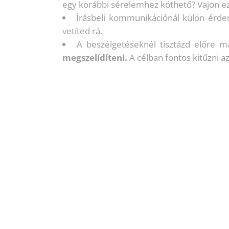
egy korábbi sérelemhez köthető? Vajon e
Írásbeli kommunikációnál külön érd
vetíted rá.
A beszélgetéseknél tisztázd előre 
megszelídíteni.
A célban fontos kitűzni az