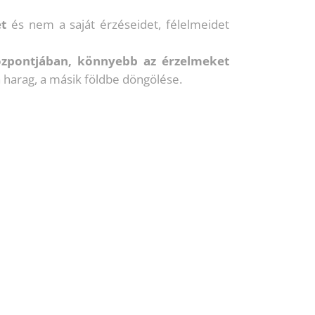
et
és nem a saját érzéseidet, félelmeidet
központjában, könnyebb az érzelmeket
 a harag, a másik földbe döngölése.