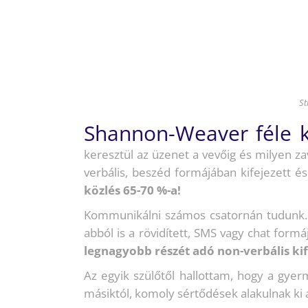
St
Shannon-Weaver féle
keresztül az üzenet a vevőig és milyen z
verbális, beszéd formájában kifejezett és
közlés 65-70 %-a!
Kommunikálni számos csatornán tudunk. A
abból is a rövidített, SMS vagy chat form
legnagyobb részét adó non-verbális ki
Az egyik szülőtől hallottam, hogy a gyer
másiktól, komoly sértődések alakulnak ki 