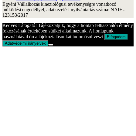
Egyéni Vállalkozás kineziológusi tevékenységre vonatkozó
működési engedéllyel, adatkezelési nyilvántartás száma: NAIH-
123153/2017
Kedves Látogató! Tájékoztatjuk, hogy a honlap felhasználói élmény
fokozásának érdekében sütiket alkalmazunk. A honlapunk
használatával ön a tájékoztatásunkat tudomásul veszi.
Elfogadom
Adatvédelmi irányelvek