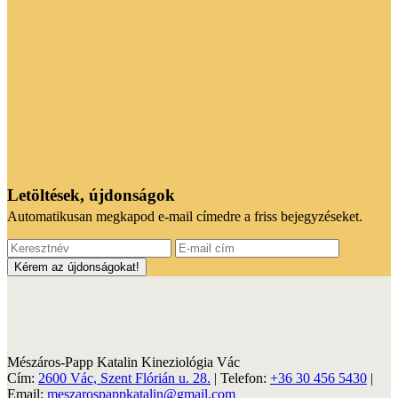
Letöltések, újdonságok
Automatikusan megkapod e-mail címedre a friss bejegyzéseket.
Mészáros-Papp Katalin Kineziológia Vác
Cím:
2600 Vác, Szent Flórián u. 28.
| Telefon:
+36 30 456 5430
|
Email:
meszarospappkatalin@gmail.com