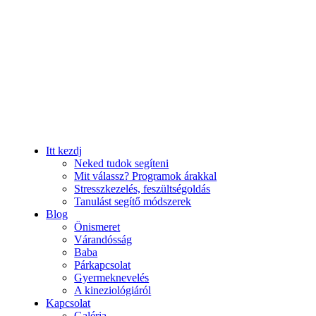
Itt kezdj
Neked tudok segíteni
Mit válassz? Programok árakkal
Stresszkezelés, feszültségoldás
Tanulást segítő módszerek
Blog
Önismeret
Várandósság
Baba
Párkapcsolat
Gyermeknevelés
A kineziológiáról
Kapcsolat
Galéria