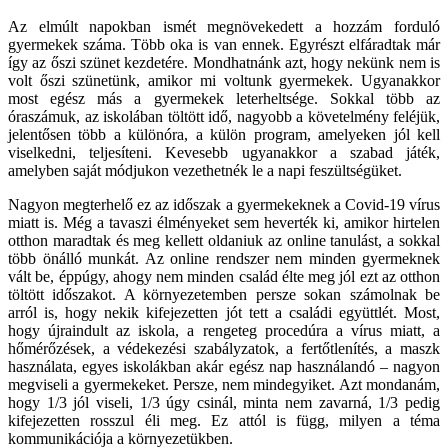
Az elmúlt napokban ismét megnövekedett a hozzám forduló
gyermekek száma. Több oka is van ennek. Egyrészt elfáradtak már
így az őszi szünet kezdetére. Mondhatnánk azt, hogy nekünk nem is
volt őszi szünetünk, amikor mi voltunk gyermekek. Ugyanakkor
most egész más a gyermekek leterheltsége.
Sokkal több az
óraszámuk, az iskolában töltött idő, nagyobb a követelmény feléjük,
jelentősen több a különóra, a külön program, amelyeken jól kell
viselkedni, teljesíteni. Kevesebb ugyanakkor a szabad játék,
amelyben saját módjukon vezethetnék le a napi feszültségüket.
Nagyon megterhelő ez az időszak a gyermekeknek a Covid-19 vírus
miatt is. Még a tavaszi élményeket sem heverték ki, amikor hirtelen
otthon maradtak és meg kellett oldaniuk az online tanulást, a sokkal
több önálló munkát. Az online rendszer nem minden gyermeknek
vált be, éppúgy, ahogy nem minden család élte meg jól ezt az otthon
töltött időszakot. A környezetemben persze sokan számolnak be
arról is, hogy nekik kifejezetten jót tett a családi együttlét. Most,
hogy újraindult az iskola, a rengeteg procedúra a vírus miatt, a
hőmérőzések, a védekezési szabályzatok, a fertőtlenítés, a maszk
használata, egyes iskolákban akár egész nap használandó – nagyon
megviseli a gyermekeket. Persze, nem mindegyiket. Azt mondanám,
hogy 1/3 jól viseli, 1/3 úgy csinál, minta nem zavarná, 1/3 pedig
kifejezetten rosszul éli meg. Ez attól is függ, milyen a téma
kommunikációja a környezetükben.