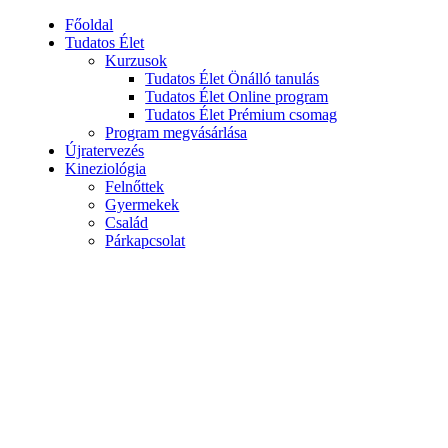
Főoldal
Tudatos Élet
Kurzusok
Tudatos Élet Önálló tanulás
Tudatos Élet Online program
Tudatos Élet Prémium csomag
Program megvásárlása
Újratervezés
Kineziológia
Felnőttek
Gyermekek
Család
Párkapcsolat