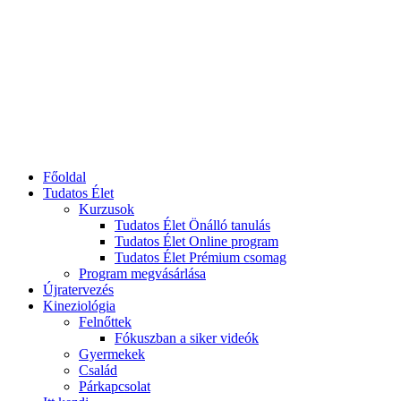
Főoldal
Tudatos Élet
Kurzusok
Tudatos Élet Önálló tanulás
Tudatos Élet Online program
Tudatos Élet Prémium csomag
Program megvásárlása
Újratervezés
Kineziológia
Felnőttek
Fókuszban a siker videók
Gyermekek
Család
Párkapcsolat