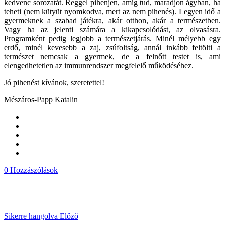
kedvenc sorozatát. Reggel pihenjen, amíg tud, maradjon ágyban, ha
teheti (nem kütyüt nyomkodva, mert az nem pihenés). Legyen idő a
gyermeknek a szabad játékra, akár otthon, akár a természetben.
Vagy ha az jelenti számára a kikapcsolódást, az olvasásra.
Programként pedig legjobb a természetjárás. Minél mélyebb egy
erdő, minél kevesebb a zaj, zsúfoltság, annál inkább feltölti a
természet nemcsak a gyermek, de a felnőtt testet is, ami
elengedhetetlen az immunrendszer megfelelő működéséhez.
Jó pihenést kívánok, szeretettel!
Mészáros-Papp Katalin
0 Hozzászólások
Sikerre hangolva
Előző