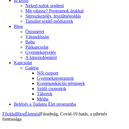
Itt kezdj
Neked tudok segíteni
Mit válassz? Programok árakkal
Stresszkezelés, feszültségoldás
Tanulást segítő módszerek
Blog
Önismeret
Várandósság
Baba
Párkapcsolat
Gyermeknevelés
A kineziológiáról
Kapcsolat
Galéria
Női csoport
Gyermekprogramok
Kommunikációs tréningek
Szülő csoportok
Táborok
Média
Belépés a Tudatos Élet programba
Főoldal
Blog
Életmód
Fáradtság, Covid-19 hatás, a pihenés
fontossága