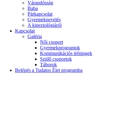
Várandósság
Baba
Párkapcsolat
Gyermeknevelés
A kineziológiáról
Kapcsolat
Galéria
Női csoport
Gyermekprogramok
Kommunikációs tréningek
Szülő csoportok
Táborok
Belépés a Tudatos Élet programba