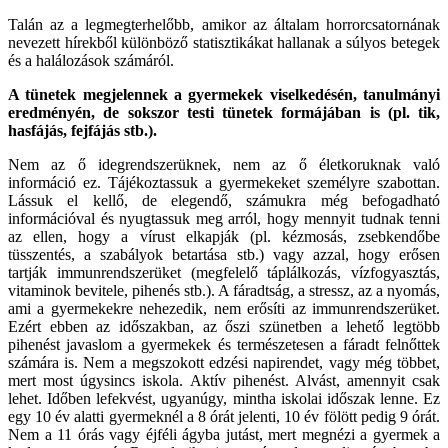
Talán az a legmegterhelőbb, amikor az általam horrorcsatornának
nevezett hírekből különböző statisztikákat hallanak a súlyos betegek
és a halálozások számáról.
A tünetek megjelennek a gyermekek viselkedésén, tanulmányi
eredményén, de sokszor testi tünetek formájában is (pl. tik,
hasfájás, fejfájás stb.).
Nem az ő idegrendszerüknek, nem az ő életkoruknak való
információ ez. Tájékoztassuk a gyermekeket személyre szabottan.
Lássuk el kellő, de elegendő, számukra még befogadható
információval és nyugtassuk meg arról, hogy mennyit tudnak tenni
az ellen, hogy a vírust elkapják (pl. kézmosás, zsebkendőbe
tüsszentés, a szabályok betartása stb.) vagy azzal, hogy erősen
tartják immunrendszerüket (megfelelő táplálkozás, vízfogyasztás,
vitaminok bevitele, pihenés stb.). A fáradtság, a stressz, az a nyomás,
ami a gyermekekre nehezedik, nem erősíti az immunrendszerüket.
Ezért ebben az időszakban, az őszi szünetben a lehető legtöbb
pihenést javaslom a gyermekek és természetesen a fáradt felnőttek
számára is. Nem a megszokott edzési napirendet, vagy még többet,
mert most úgysincs iskola. Aktív pihenést. Alvást, amennyit csak
lehet. Időben lefekvést, ugyanúgy, mintha iskolai időszak lenne. Ez
egy 10 év alatti gyermeknél a 8 órát jelenti, 10 év fölött pedig 9 órát.
Nem a 11 órás vagy éjféli ágyba jutást, mert megnézi a gyermek a