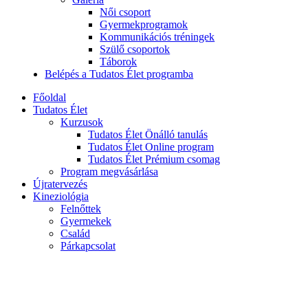
Női csoport
Gyermekprogramok
Kommunikációs tréningek
Szülő csoportok
Táborok
Belépés a Tudatos Élet programba
Főoldal
Tudatos Élet
Kurzusok
Tudatos Élet Önálló tanulás
Tudatos Élet Online program
Tudatos Élet Prémium csomag
Program megvásárlása
Újratervezés
Kineziológia
Felnőttek
Gyermekek
Család
Párkapcsolat