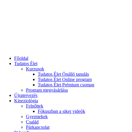
Főoldal
Tudatos Élet
Kurzusok
Tudatos Élet Önálló tanulás
Tudatos Élet Online program
Tudatos Élet Prémium csomag
Program megvásárlása
Újratervezés
Kineziológia
Felnőttek
Fókuszban a siker videók
Gyermekek
Család
Párkapcsolat