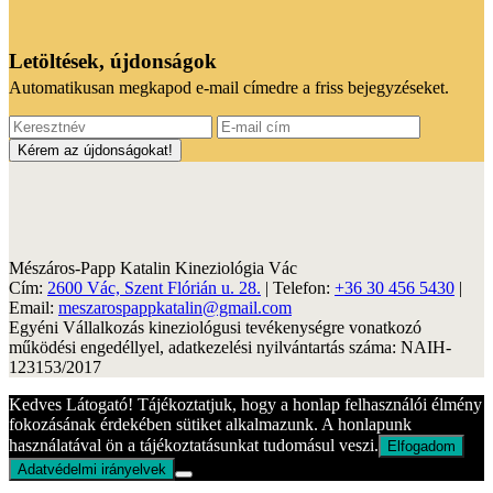
Letöltések, újdonságok
Automatikusan megkapod e-mail címedre a friss bejegyzéseket.
Mészáros-Papp Katalin Kineziológia Vác
Cím:
2600 Vác, Szent Flórián u. 28.
| Telefon:
+36 30 456 5430
|
Email:
meszarospappkatalin@gmail.com
Egyéni Vállalkozás kineziológusi tevékenységre vonatkozó
működési engedéllyel, adatkezelési nyilvántartás száma: NAIH-
123153/2017
Kedves Látogató! Tájékoztatjuk, hogy a honlap felhasználói élmény
fokozásának érdekében sütiket alkalmazunk. A honlapunk
használatával ön a tájékoztatásunkat tudomásul veszi.
Elfogadom
Adatvédelmi irányelvek