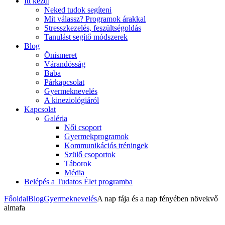
Itt kezdj
Neked tudok segíteni
Mit válassz? Programok árakkal
Stresszkezelés, feszültségoldás
Tanulást segítő módszerek
Blog
Önismeret
Várandósság
Baba
Párkapcsolat
Gyermeknevelés
A kineziológiáról
Kapcsolat
Galéria
Női csoport
Gyermekprogramok
Kommunikációs tréningek
Szülő csoportok
Táborok
Média
Belépés a Tudatos Élet programba
Főoldal
Blog
Gyermeknevelés
A nap fája és a nap fényében növekvő
almafa