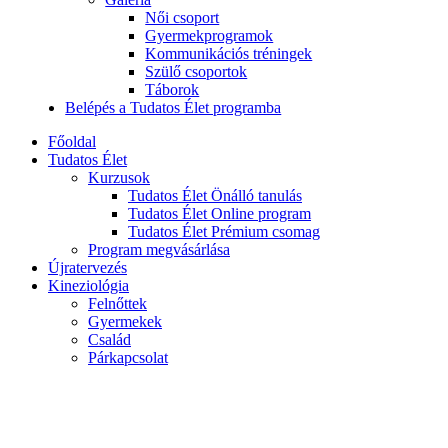
Női csoport
Gyermekprogramok
Kommunikációs tréningek
Szülő csoportok
Táborok
Belépés a Tudatos Élet programba
Főoldal
Tudatos Élet
Kurzusok
Tudatos Élet Önálló tanulás
Tudatos Élet Online program
Tudatos Élet Prémium csomag
Program megvásárlása
Újratervezés
Kineziológia
Felnőttek
Gyermekek
Család
Párkapcsolat