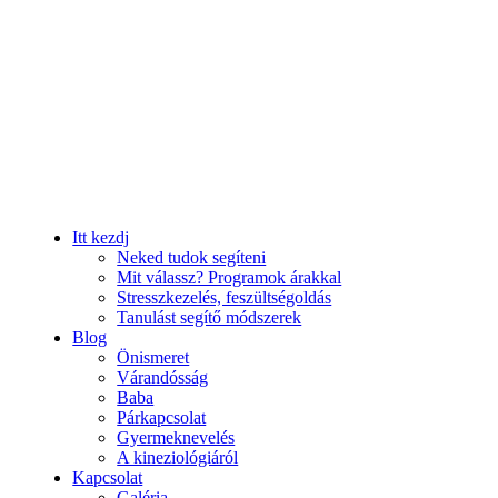
Itt kezdj
Neked tudok segíteni
Mit válassz? Programok árakkal
Stresszkezelés, feszültségoldás
Tanulást segítő módszerek
Blog
Önismeret
Várandósság
Baba
Párkapcsolat
Gyermeknevelés
A kineziológiáról
Kapcsolat
Galéria