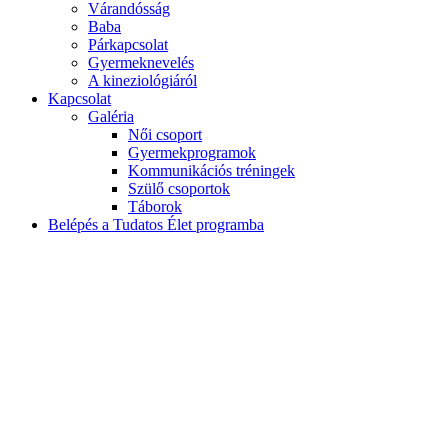
Várandósság
Baba
Párkapcsolat
Gyermeknevelés
A kineziológiáról
Kapcsolat
Galéria
Női csoport
Gyermekprogramok
Kommunikációs tréningek
Szülő csoportok
Táborok
Belépés a Tudatos Élet programba