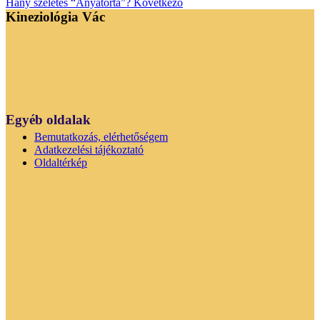
Hány szeletes “Anyatorta”?
Következő
Kineziológia Vác
Egyéb oldalak
Bemutatkozás, elérhetőségem
Adatkezelési tájékoztató
Oldaltérkép