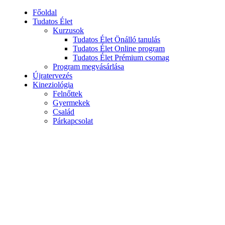
Főoldal
Tudatos Élet
Kurzusok
Tudatos Élet Önálló tanulás
Tudatos Élet Online program
Tudatos Élet Prémium csomag
Program megvásárlása
Újratervezés
Kineziológia
Felnőttek
Gyermekek
Család
Párkapcsolat