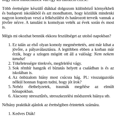
Több érettségire készülő diákkal dolgozom különböző környékbeli
és budapesti iskolákból és azt mondhatom, hogy közülük mindenki
nagyon komolyan veszi a felkészülést és határozott terveik vannak a
jövőre nézve. A tanulást is komolyan vették az évek során és most
is.
Mégis mi okozhat bennük ekkora feszültséget az utolsó napokban?
Ez talán az első olyan komoly megmérettetés, ami már kihat a
jövőre, a pályaválasztásra. A legtöbben ebben a korban már
érzik, hogy a szlogen mögött ott áll a valóság:
Nem nekem
tanulsz!
Tökéletességre törekvés, megfelelési vágy.
Sok rémhír hangzik el bíztatás helyett a családban is és az
iskolában is.
Az önbizalom hiány most csúcsra hág. Pl.: visszaigazolás
nélkül honnan fogom tudni, hogy jót írok?
Nehéz élethelyzetek, traumák megélése az elmúlt
hónapokban.
Alacsony stressztűrés, stresszkezelési módszerek hiánya stb.
Néhány praktikát ajánlok az érettségiben érintettek számára.
Kedves Diák!