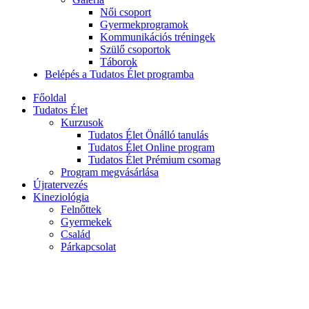
Női csoport
Gyermekprogramok
Kommunikációs tréningek
Szülő csoportok
Táborok
Belépés a Tudatos Élet programba
Főoldal
Tudatos Élet
Kurzusok
Tudatos Élet Önálló tanulás
Tudatos Élet Online program
Tudatos Élet Prémium csomag
Program megvásárlása
Újratervezés
Kineziológia
Felnőttek
Gyermekek
Család
Párkapcsolat