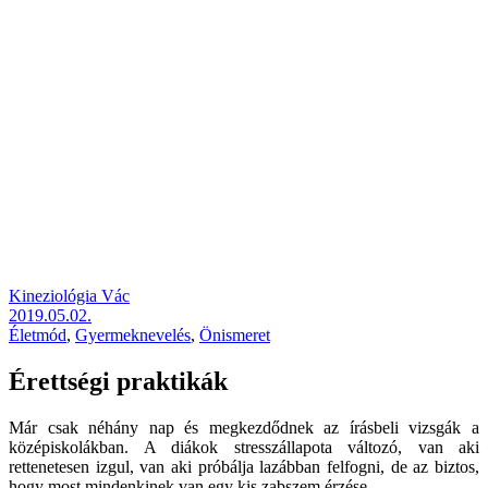
Kineziológia Vác
2019.05.02.
Életmód
,
Gyermeknevelés
,
Önismeret
Érettségi praktikák
Már csak néhány nap és megkezdődnek az írásbeli vizsgák a
középiskolákban. A diákok stresszállapota változó, van aki
rettenetesen izgul, van aki próbálja lazábban felfogni, de az biztos,
hogy most mindenkinek van egy kis zabszem érzése.