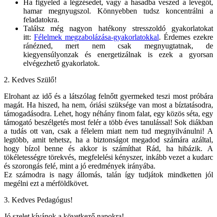
Ha figyeled a légzésedet, vagy a hasadba veszed a levegőt,
hamar megnyugszol. Könnyebben tudsz koncentrálni a
feladatokra.
Találsz még nagyon hatékony stresszoldó gyakorlatokat
itt:
Félelmek megzabolázása-gyakorlatokkal
. Érdemes ezekre
ránézned, mert nem csak megnyugtatnak, de
kiegyensúlyonzak és energetizálnak is ezek a gyorsan
elvégezhető gyakorlatok.
2. Kedves Szülő!
Elrohant az idő és a látszólag felnőtt gyermeked teszi most próbára
magát. Ha hiszed, ha nem, óriási szüksége van most a bíztatásodra,
támogadásodra. Lehet, hogy néhány finom falat, egy közös séta, egy
támogató beszélgetés most felér a több éves tanulással! Sok diákban
a tudás ott van, csak a félelem miatt nem tud megnyilvánulni! A
legtöbb, amit tehetsz, ha a biztonságot megadod számára azáltal,
hogy bízol benne és akkor is számíthat Rád, ha hibázik. A
tökéletességre törekvés, megfelelési kényszer, inkább vezet a kudarc
és szorongás felé, mint a jó eredmények irányába.
Ez számodra is nagy állomás, talán így tudjátok mindketten jól
megélni ezt a mérföldkövet.
3. Kedves Pedagógus!
Jó szelet kívánok a következő napokra!