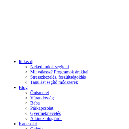
Itt kezdj
Neked tudok segíteni
Mit válassz? Programok árakkal
Stresszkezelés, feszültségoldás
Tanulást segítő módszerek
Blog
Önismeret
Várandósság
Baba
Párkapcsolat
Gyermeknevelés
A kineziológiáról
Kapcsolat
Galéria