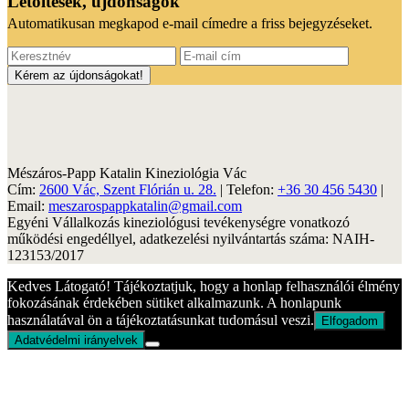
Letöltések, újdonságok
Automatikusan megkapod e-mail címedre a friss bejegyzéseket.
Mészáros-Papp Katalin Kineziológia Vác
Cím:
2600 Vác, Szent Flórián u. 28.
| Telefon:
+36 30 456 5430
|
Email:
meszarospappkatalin@gmail.com
Egyéni Vállalkozás kineziológusi tevékenységre vonatkozó
működési engedéllyel, adatkezelési nyilvántartás száma: NAIH-
123153/2017
Kedves Látogató! Tájékoztatjuk, hogy a honlap felhasználói élmény
fokozásának érdekében sütiket alkalmazunk. A honlapunk
használatával ön a tájékoztatásunkat tudomásul veszi.
Elfogadom
Adatvédelmi irányelvek