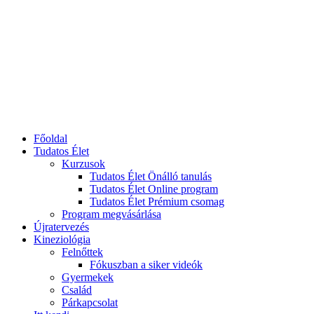
Főoldal
Tudatos Élet
Kurzusok
Tudatos Élet Önálló tanulás
Tudatos Élet Online program
Tudatos Élet Prémium csomag
Program megvásárlása
Újratervezés
Kineziológia
Felnőttek
Fókuszban a siker videók
Gyermekek
Család
Párkapcsolat