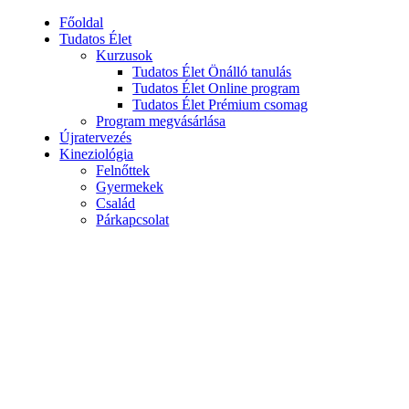
Főoldal
Tudatos Élet
Kurzusok
Tudatos Élet Önálló tanulás
Tudatos Élet Online program
Tudatos Élet Prémium csomag
Program megvásárlása
Újratervezés
Kineziológia
Felnőttek
Gyermekek
Család
Párkapcsolat