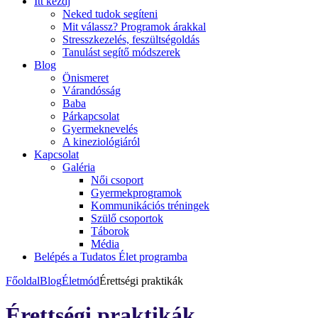
Itt kezdj
Neked tudok segíteni
Mit válassz? Programok árakkal
Stresszkezelés, feszültségoldás
Tanulást segítő módszerek
Blog
Önismeret
Várandósság
Baba
Párkapcsolat
Gyermeknevelés
A kineziológiáról
Kapcsolat
Galéria
Női csoport
Gyermekprogramok
Kommunikációs tréningek
Szülő csoportok
Táborok
Média
Belépés a Tudatos Élet programba
Főoldal
Blog
Életmód
Érettségi praktikák
Érettségi praktikák