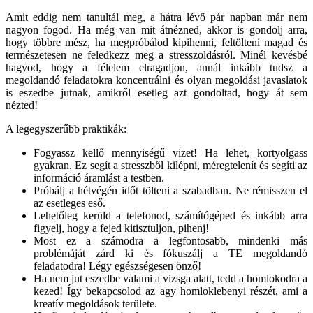
Amit eddig nem tanultál meg, a hátra lévő pár napban már nem
nagyon fogod. Ha még van mit átnézned, akkor is gondolj arra,
hogy többre mész, ha megpróbálod kipihenni, feltölteni magad és
természetesen ne feledkezz meg a stresszoldásról. Minél kevésbé
hagyod, hogy a félelem elragadjon, annál inkább tudsz a
megoldandó feladatokra koncentrálni és olyan megoldási javaslatok
is eszedbe jutnak, amikről esetleg azt gondoltad, hogy át sem
nézted!
A legegyszerűbb praktikák:
Fogyassz kellő mennyiségű vizet! Ha lehet, kortyolgass
gyakran. Ez segít a stresszből kilépni, méregtelenít és segíti az
információ áramlást a testben.
Próbálj a hétvégén időt tölteni a szabadban. Ne rémisszen el
az esetleges eső.
Lehetőleg kerüld a telefonod, számítógéped és inkább arra
figyelj, hogy a fejed kitisztuljon, pihenj!
Most ez a számodra a legfontosabb, mindenki más
problémáját zárd ki és fókuszálj a TE megoldandó
feladatodra! Légy egészségesen önző!
Ha nem jut eszedbe valami a vizsga alatt, tedd a homlokodra a
kezed! Így bekapcsolod az agy homloklebenyi részét, ami a
kreatív megoldások területe.