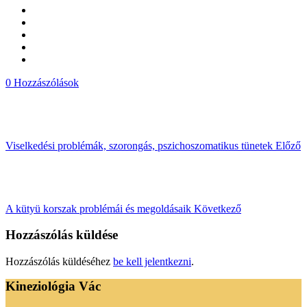
0 Hozzászólások
Viselkedési problémák, szorongás, pszichoszomatikus tünetek
Előző
A kütyü korszak problémái és megoldásaik
Következő
Hozzászólás küldése
Hozzászólás küldéséhez
be kell jelentkezni
.
Kineziológia Vác