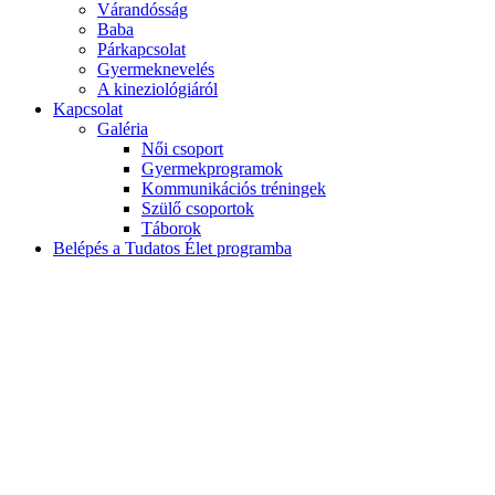
Várandósság
Baba
Párkapcsolat
Gyermeknevelés
A kineziológiáról
Kapcsolat
Galéria
Női csoport
Gyermekprogramok
Kommunikációs tréningek
Szülő csoportok
Táborok
Belépés a Tudatos Élet programba